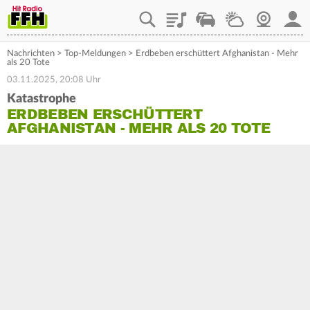
Playlist
Staupilot
Wetter
Webcam
Mein
Nachrichten
>
Top-Meldungen
>
Erdbeben erschüttert Afghanistan - Mehr
als 20 Tote
03.11.2025, 20:08 Uhr
Katastrophe
ERDBEBEN ERSCHÜTTERT
AFGHANISTAN - MEHR ALS 20 TOTE