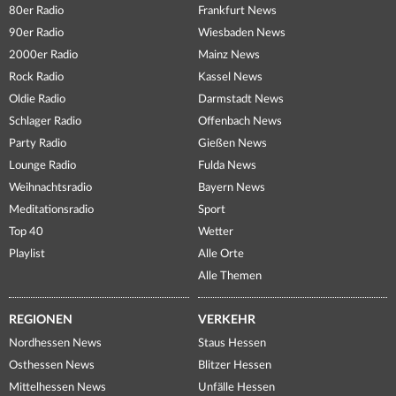
80er Radio
Frankfurt News
90er Radio
Wiesbaden News
2000er Radio
Mainz News
Rock Radio
Kassel News
Oldie Radio
Darmstadt News
Schlager Radio
Offenbach News
Party Radio
Gießen News
Lounge Radio
Fulda News
Weihnachtsradio
Bayern News
Meditationsradio
Sport
Top 40
Wetter
Playlist
Alle Orte
Alle Themen
REGIONEN
VERKEHR
Nordhessen News
Staus Hessen
Osthessen News
Blitzer Hessen
Mittelhessen News
Unfälle Hessen