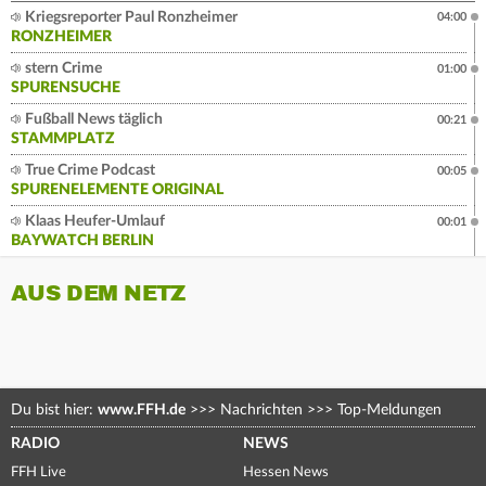
Kriegsreporter Paul Ronzheimer
04:00
RONZHEIMER
stern Crime
01:00
SPURENSUCHE
Fußball News täglich
00:21
STAMMPLATZ
True Crime Podcast
00:05
SPURENELEMENTE ORIGINAL
Klaas Heufer-Umlauf
00:01
BAYWATCH BERLIN
AUS DEM NETZ
Du bist hier:
www.FFH.de
>>>
Nachrichten
>>>
Top-Meldungen
RADIO
NEWS
FFH Live
Hessen News