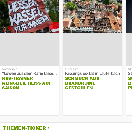
"Löwen aus dem Käfig lassen"
Fassungslos-Tat in Lauterbach
KSV-TRAINER
SCHMUCK AUS
S
KLINGBEIL HEISS AUF S
BRANDRUINE
B
AISON
GESTOHLEN
P
THEMEN-TICKER