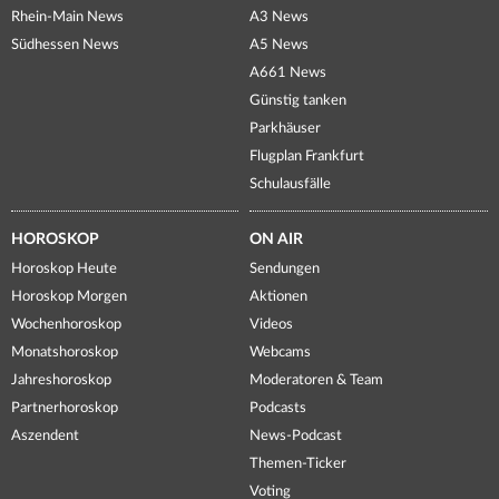
Rhein-Main News
A3 News
Südhessen News
A5 News
A661 News
Günstig tanken
Parkhäuser
Flugplan Frankfurt
Schulausfälle
HOROSKOP
ON AIR
Horoskop Heute
Sendungen
Horoskop Morgen
Aktionen
Wochenhoroskop
Videos
Monatshoroskop
Webcams
Jahreshoroskop
Moderatoren & Team
Partnerhoroskop
Podcasts
Aszendent
News-Podcast
Themen-Ticker
Voting