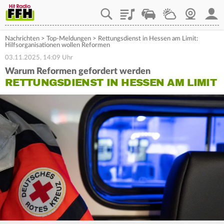
Playlist
Staupilot
Wetter
Webcam
Mein
Nachrichten
>
Top-Meldungen
>
Rettungsdienst in Hessen am Limit:
Hilfsorganisationen wollen Reformen
03.11.2025, 14:09 Uhr
Warum Reformen gefordert werden
RETTUNGSDIENST IN HESSEN AM LIMIT