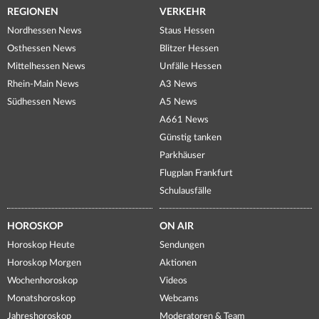
REGIONEN
VERKEHR
Nordhessen News
Staus Hessen
Osthessen News
Blitzer Hessen
Mittelhessen News
Unfälle Hessen
Rhein-Main News
A3 News
Südhessen News
A5 News
A661 News
Günstig tanken
Parkhäuser
Flugplan Frankfurt
Schulausfälle
HOROSKOP
ON AIR
Horoskop Heute
Sendungen
Horoskop Morgen
Aktionen
Wochenhoroskop
Videos
Monatshoroskop
Webcams
Jahreshoroskop
Moderatoren & Team