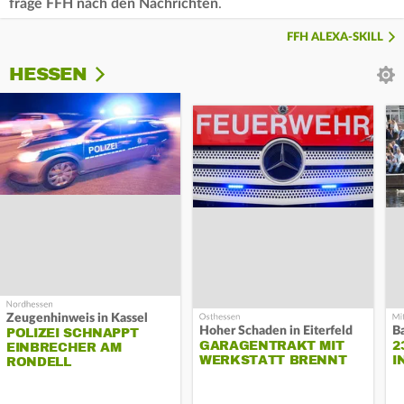
frage FFH nach den Nachrichten
.
FFH ALEXA-SKILL
HESSEN
Zeugenhinweis in Kassel
Hoher Schaden in Eiterfeld
B
POLIZEI SCHNAPPT
GARAGENTRAKT MIT
2
EINBRECHER AM
WERKSTATT BRENNT
I
RONDELL