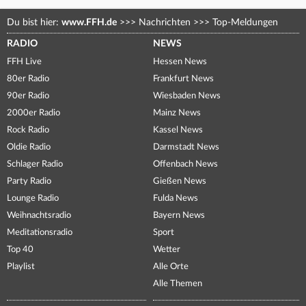
Du bist hier:
www.FFH.de
>>>
Nachrichten
>>>
Top-Meldungen
RADIO
NEWS
FFH Live
Hessen News
80er Radio
Frankfurt News
90er Radio
Wiesbaden News
2000er Radio
Mainz News
Rock Radio
Kassel News
Oldie Radio
Darmstadt News
Schlager Radio
Offenbach News
Party Radio
Gießen News
Lounge Radio
Fulda News
Weihnachtsradio
Bayern News
Meditationsradio
Sport
Top 40
Wetter
Playlist
Alle Orte
Alle Themen