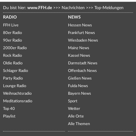
Du bist hier:
www.FFH.de
>>>
Nachrichten
>>>
Top-Meldungen
RADIO
NEWS
FFH Live
Hessen News
80er Radio
Frankfurt News
90er Radio
Wiesbaden News
2000er Radio
Mainz News
Rock Radio
Kassel News
Oldie Radio
Darmstadt News
Schlager Radio
Offenbach News
Party Radio
Gießen News
Lounge Radio
Fulda News
Weihnachtsradio
Bayern News
Meditationsradio
Sport
Top 40
Wetter
Playlist
Alle Orte
Alle Themen