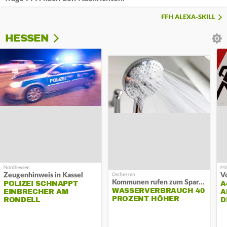
FFH ALEXA-SKILL
HESSEN
Zeugenhinweis in Kassel
Kommunen rufen zum Sparen auf
POLIZEI SCHNAPPT
A
WASSERVERBRAUCH 40
EINBRECHER AM
A
PROZENT HÖHER
RONDELL
D