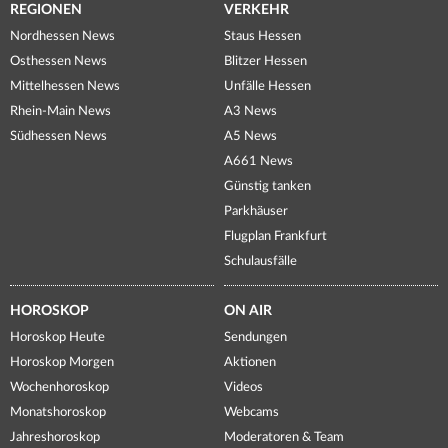
REGIONEN
VERKEHR
Nordhessen News
Staus Hessen
Osthessen News
Blitzer Hessen
Mittelhessen News
Unfälle Hessen
Rhein-Main News
A3 News
Südhessen News
A5 News
A661 News
Günstig tanken
Parkhäuser
Flugplan Frankfurt
Schulausfälle
HOROSKOP
ON AIR
Horoskop Heute
Sendungen
Horoskop Morgen
Aktionen
Wochenhoroskop
Videos
Monatshoroskop
Webcams
Jahreshoroskop
Moderatoren & Team