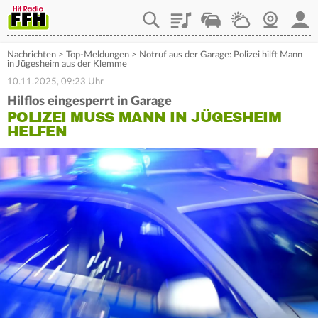
Playlist
Staupilot
Wetter
Webcam
Mein
Nachrichten
>
Top-Meldungen
>
Notruf aus der Garage: Polizei hilft Mann
in Jügesheim aus der Klemme
10.11.2025, 09:23 Uhr
Hilflos eingesperrt in Garage
POLIZEI MUSS MANN IN JÜGESHEIM
HELFEN