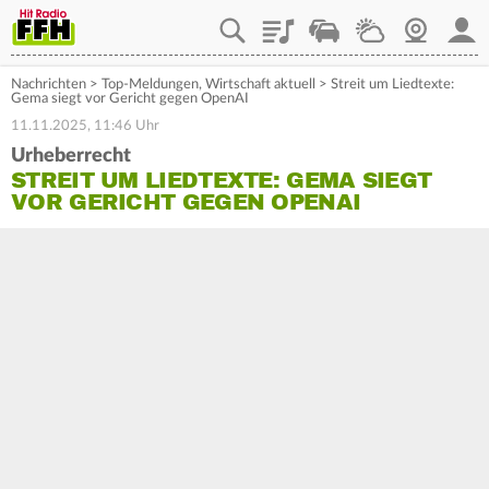
Playlist
Staupilot
Wetter
Webcam
Mein
Nachrichten
>
Top-Meldungen
,
Wirtschaft aktuell
>
Streit um Liedtexte:
Gema siegt vor Gericht gegen OpenAI
11.11.2025, 11:46 Uhr
Urheberrecht
STREIT UM LIEDTEXTE: GEMA SIEGT
VOR GERICHT GEGEN OPENAI