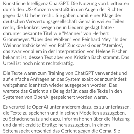
Künstliche Intelligenz ChatGPT. Die Nutzung von Liedtexten
durch den US-Konzern verstößt in den Augen der Richter
gegen das Urheberrecht. Sie gaben damit einer Klage der
deutschen Verwertungsgesellschaft Gema in weiten Teilen
recht, die konkret wegen neun Liedern geklagt hatte -
darunter bekannte Titel wie "Männer" von Herbert
Grönemeyer, "Über den Wolken" von Reinhard Mey, "In der
Weihnachtsbäckerei" von Rolf Zuckowski oder "Atemlos",
das zwar vor allem in der Interpretation von Helene Fischer
bekannt ist, dessen Text aber von Kristina Bach stammt. Das
Urteil ist noch nicht rechtskräftig.
Die Texte waren zum Training von ChatGPT verwendet und
auf einfache Anfragen an das System exakt oder zumindest
weitgehend identisch wieder ausgegeben worden. Das
wertete das Gericht als Beleg dafür, dass die Texte in den
Systemen von OpenAI gespeichert worden waren.
Es verurteilte OpenAI unter anderem dazu, es zu unterlassen,
die Texte zu speichern und in seinen Modellen auszugeben,
zu Schadenersatz und dazu, Informationen über die Nutzung
und damit erzielte Erträge herauszugeben. In einem
Seitenaspekt entschied das Gericht gegen die Gema. Sie