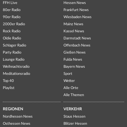
FFH Live
Hessen News
80er Radio
Frankfurt News
90er Radio
Wiesbaden News
2000er Radio
Mainz News
Rock Radio
Kassel News
Oldie Radio
Darmstadt News
Schlager Radio
Offenbach News
Party Radio
Gießen News
Lounge Radio
Fulda News
Weihnachtsradio
Bayern News
Meditationsradio
Sport
Top 40
Wetter
Playlist
Alle Orte
Alle Themen
REGIONEN
VERKEHR
Nordhessen News
Staus Hessen
Osthessen News
Blitzer Hessen