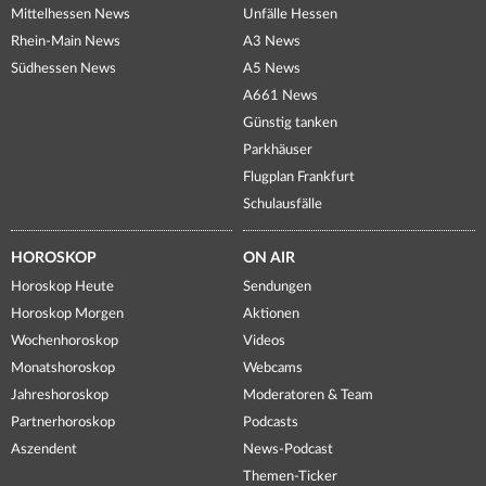
Mittelhessen News
Unfälle Hessen
Rhein-Main News
A3 News
Südhessen News
A5 News
A661 News
Günstig tanken
Parkhäuser
Flugplan Frankfurt
Schulausfälle
HOROSKOP
ON AIR
Horoskop Heute
Sendungen
Horoskop Morgen
Aktionen
Wochenhoroskop
Videos
Monatshoroskop
Webcams
Jahreshoroskop
Moderatoren & Team
Partnerhoroskop
Podcasts
Aszendent
News-Podcast
Themen-Ticker