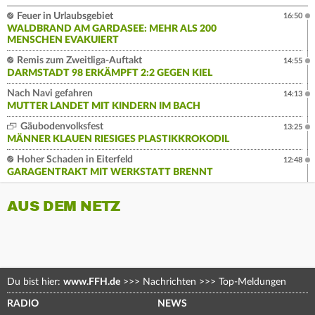
Feuer in Urlaubsgebiet
16:50
WALDBRAND AM GARDASEE: MEHR ALS 200
MENSCHEN EVAKUIERT
Remis zum Zweitliga-Auftakt
14:55
DARMSTADT 98 ERKÄMPFT 2:2 GEGEN KIEL
Nach Navi gefahren
14:13
MUTTER LANDET MIT KINDERN IM BACH
Gäubodenvolksfest
13:25
MÄNNER KLAUEN RIESIGES PLASTIKKROKODIL
Hoher Schaden in Eiterfeld
12:48
GARAGENTRAKT MIT WERKSTATT BRENNT
AUS DEM NETZ
Du bist hier:
www.FFH.de
>>>
Nachrichten
>>>
Top-Meldungen
RADIO
NEWS