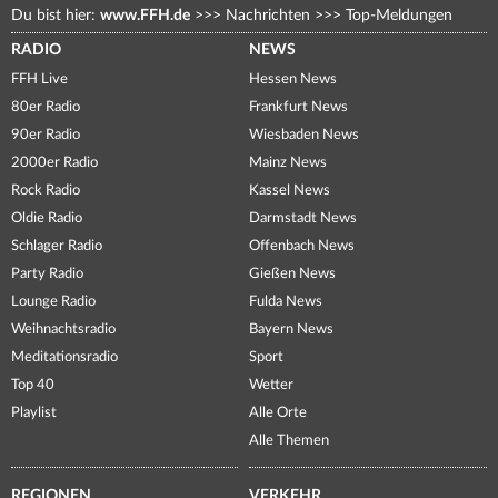
Du bist hier:
www.FFH.de
>>>
Nachrichten
>>>
Top-Meldungen
RADIO
NEWS
FFH Live
Hessen News
80er Radio
Frankfurt News
90er Radio
Wiesbaden News
2000er Radio
Mainz News
Rock Radio
Kassel News
Oldie Radio
Darmstadt News
Schlager Radio
Offenbach News
Party Radio
Gießen News
Lounge Radio
Fulda News
Weihnachtsradio
Bayern News
Meditationsradio
Sport
Top 40
Wetter
Playlist
Alle Orte
Alle Themen
REGIONEN
VERKEHR