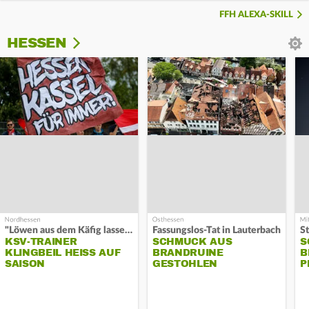
FFH ALEXA-SKILL
HESSEN
"Löwen aus dem Käfig lassen"
Fassungslos-Tat in Lauterbach
KSV-TRAINER
SCHMUCK AUS
S
KLINGBEIL HEISS AUF S
BRANDRUINE
B
AISON
GESTOHLEN
P