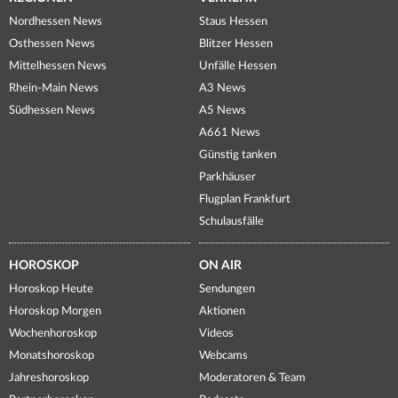
Nordhessen News
Staus Hessen
Osthessen News
Blitzer Hessen
Mittelhessen News
Unfälle Hessen
Rhein-Main News
A3 News
Südhessen News
A5 News
A661 News
Günstig tanken
Parkhäuser
Flugplan Frankfurt
Schulausfälle
HOROSKOP
ON AIR
Horoskop Heute
Sendungen
Horoskop Morgen
Aktionen
Wochenhoroskop
Videos
Monatshoroskop
Webcams
Jahreshoroskop
Moderatoren & Team