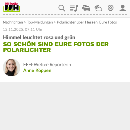
Playlist
Staupilot
Wetter
Webcam
Mein
Nachrichten
>
Top-Meldungen
>
Polarlichter über Hessen: Eure Fotos
12.11.2025, 07:11 Uhr
Himmel leuchtet rosa und grün
SO SCHÖN SIND EURE FOTOS DER
POLARLICHTER
FFH-Wetter-Reporterin
Anne Köppen