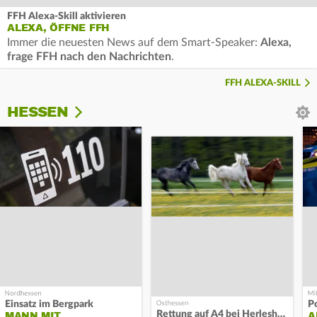
FFH Alexa-Skill aktivieren
ALEXA, ÖFFNE FFH
Immer die neuesten News auf dem Smart-Speaker:
Alexa,
frage FFH nach den Nachrichten
.
FFH ALEXA-SKILL
HESSEN
Einsatz im Bergpark
P
Rettung auf A4 bei Herleshausen
MANN MIT
A