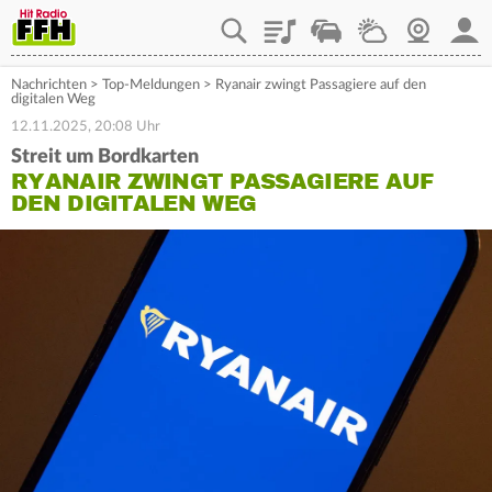
Playlist
Staupilot
Wetter
Webcam
Mein
Nachrichten
>
Top-Meldungen
>
Ryanair zwingt Passagiere auf den
digitalen Weg
12.11.2025, 20:08 Uhr
Streit um Bordkarten
RYANAIR ZWINGT PASSAGIERE AUF
DEN DIGITALEN WEG