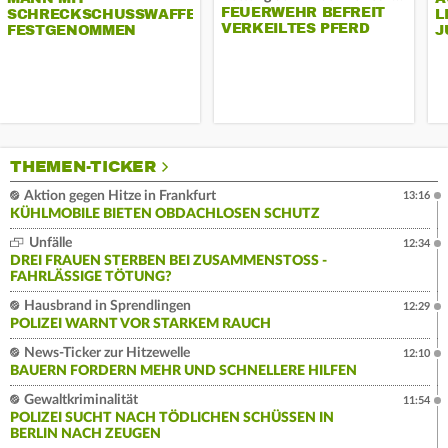
FEUERWEHR BEFREIT
SCHRECKSCHUSSWAFFE
L
VERKEILTES PFERD
FESTGENOMMEN
J
THEMEN-TICKER
Aktion gegen Hitze in Frankfurt
13:16
KÜHLMOBILE BIETEN OBDACHLOSEN SCHUTZ
Unfälle
12:34
DREI FRAUEN STERBEN BEI ZUSAMMENSTOSS - F
AHRLÄSSIGE TÖTUNG?
Hausbrand in Sprendlingen
12:29
POLIZEI WARNT VOR STARKEM RAUCH
News-Ticker zur Hitzewelle
12:10
BAUERN FORDERN MEHR UND SCHNELLERE HILFEN
Gewaltkriminalität
11:54
POLIZEI SUCHT NACH TÖDLICHEN SCHÜSSEN IN
BERLIN NACH ZEUGEN