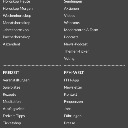
Horoskop Heute
Sendungen
Horoskop Morgen
Aktionen
Wochenhoroskop
Videos
Monatshoroskop
Webcams
Jahreshoroskop
Moderatoren & Team
Partnerhoroskop
Podcasts
Aszendent
News-Podcast
Themen-Ticker
Voting
FREIZEIT
FFH-WELT
Veranstaltungen
FFH-App
Spielplätze
Newsletter
Rezepte
Kontakt
Meditation
Frequenzen
Ausflugsziele
Jobs
Freizeit-Tipps
Führungen
Ticketshop
Presse