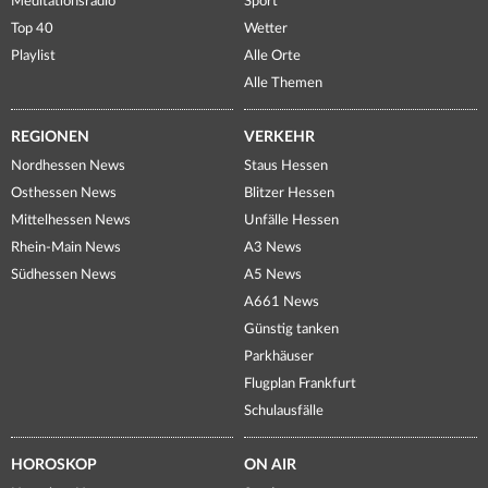
Meditationsradio
Sport
Top 40
Wetter
Playlist
Alle Orte
Alle Themen
REGIONEN
VERKEHR
Nordhessen News
Staus Hessen
Osthessen News
Blitzer Hessen
Mittelhessen News
Unfälle Hessen
Rhein-Main News
A3 News
Südhessen News
A5 News
A661 News
Günstig tanken
Parkhäuser
Flugplan Frankfurt
Schulausfälle
HOROSKOP
ON AIR