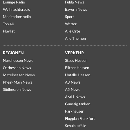
Lounge Radio
Fulda News
Weihnachtsradio
Bayern News
Meditationsradio
Sport
Top 40
Wetter
Playlist
Alle Orte
Alle Themen
REGIONEN
VERKEHR
Nordhessen News
Staus Hessen
Osthessen News
Blitzer Hessen
Mittelhessen News
Unfälle Hessen
Rhein-Main News
A3 News
Südhessen News
A5 News
A661 News
Günstig tanken
Parkhäuser
Flugplan Frankfurt
Schulausfälle