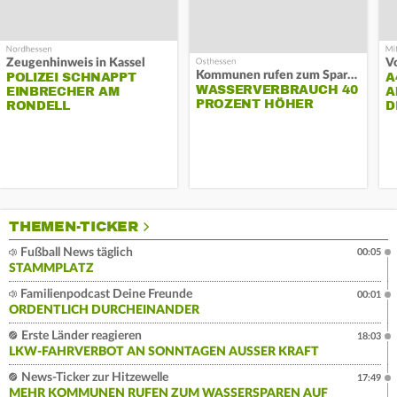
Zeugenhinweis in Kassel
Kommunen rufen zum Sparen auf
POLIZEI SCHNAPPT
A
WASSERVERBRAUCH 40
EINBRECHER AM
A
PROZENT HÖHER
RONDELL
D
THEMEN-TICKER
Fußball News täglich
00:05
STAMMPLATZ
Familienpodcast Deine Freunde
00:01
ORDENTLICH DURCHEINANDER
Erste Länder reagieren
18:03
LKW-FAHRVERBOT AN SONNTAGEN AUSSER KRAFT
News-Ticker zur Hitzewelle
17:49
MEHR KOMMUNEN RUFEN ZUM WASSERSPAREN AUF