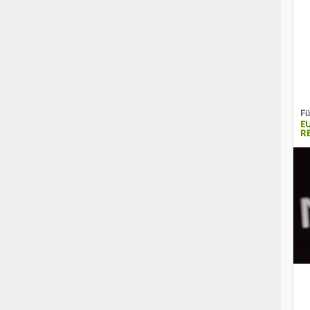
Fü
E
R