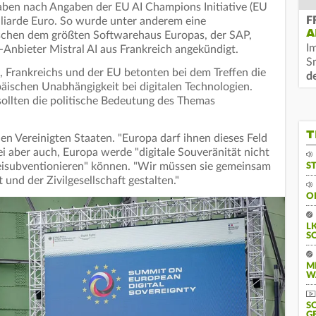
aben nach Angaben der EU AI Champions Initiative (EU
F
lliarde Euro. So wurde unter anderem eine
A
chen dem größten Softwarehaus Europas, der SAP,
I
Anbieter Mistral AI aus Frankreich angekündigt.
S
 Frankreichs und der EU betonten bei dem Treffen die
d
äischen Unabhängigkeit bei digitalen Technologien.
ollten die politische Bedeutung des Themas
T
n Vereinigten Staaten. "Europa darf ihnen dieses Feld
sei aber auch, Europa werde "digitale Souveränität nicht
beisubventionieren" können. "Wir müssen sie gemeinsam
S
und der Zivilgesellschaft gestalten."
O
L
S
M
W
S
G