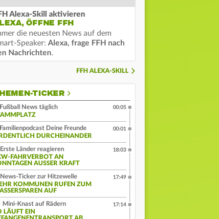
FH Alexa-Skill aktivieren
LEXA, ÖFFNE FFH
mmer die neuesten News auf dem
mart-Speaker:
Alexa, frage FFH nach
en Nachrichten
.
FFH ALEXA-SKILL
HEMEN-TICKER
Fußball News täglich
00:05
TAMMPLATZ
Familienpodcast Deine Freunde
00:01
RDENTLICH DURCHEINANDER
Erste Länder reagieren
18:03
KW-FAHRVERBOT AN
ONNTAGEN AUSSER KRAFT
News-Ticker zur Hitzewelle
17:49
EHR KOMMUNEN RUFEN ZUM
ASSERSPAREN AUF
Mini-Knast auf Rädern
17:14
O LÄUFT EIN
EFANGENENTRANSPORT AB