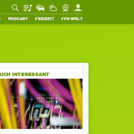
Playlist
Staupilot
Wetter
Webcam
Mein FFH
O
PODCAST
FREIZEIT
FFH-WELT
UCH INTERESSANT