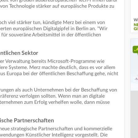
igkeit von großen außereuropäischen Tech-Firmen dafür
von Technologie stärker auf europäische Produkte zu
Wa
h viel stärker tun, kündigte Merz bei einem von
N
rten europäischen Digitalgipfel in Berlin an. "Wir
GI
r souveräne Arbeitsmittel in der öffentlichen
entlichen Sektor
 der Verwaltung bereits Microsoft-Programme wie
ere Systeme. Merz machte deutlich, dass es vor allem
s Europa bei der öffentlichen Beschaffung gehe, nicht
rungen als auch Unternehmen bei der Beschaffung von
räferenz verfolgen sollten. Wenn man an digitale
ternehmen zum Erfolg verhelfen wolle, dann müsse
ische Partnerschaften
neue strategische Partnerschaften und kommerzielle
ndungen Künstlicher Intelligenz vorgestellt. Die