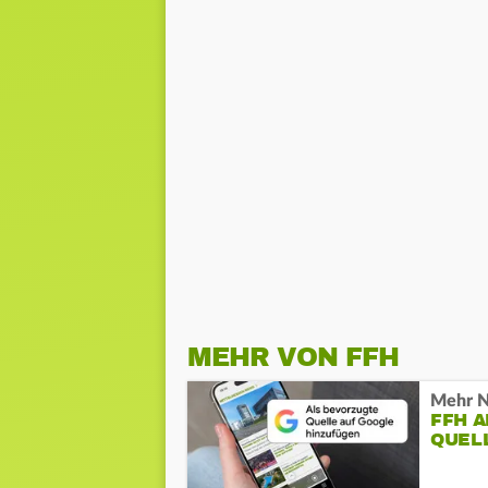
MEHR VON FFH
Mehr N
FFH 
QUEL