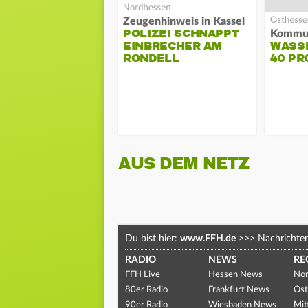
Zeugenhinweis in Kassel
POLIZEI SCHNAPPT
EINBRECHER AM
WASS
RONDELL
40 PR
AUS DEM NETZ
Du bist hier:
www.FFH.de
>>>
Nachrichte
RADIO
NEWS
RE
FFH Live
Hessen News
Nor
80er Radio
Frankfurt News
Ost
90er Radio
Wiesbaden News
Mit