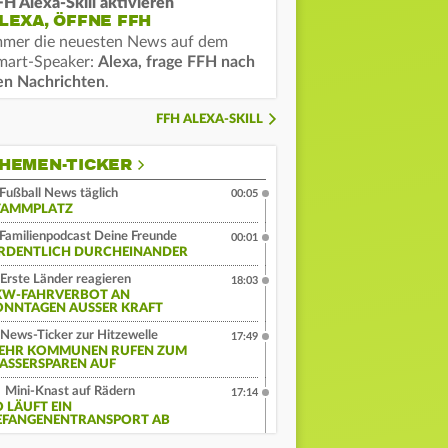
FH Alexa-Skill aktivieren
LEXA, ÖFFNE FFH
mmer die neuesten News auf dem
mart-Speaker:
Alexa, frage FFH nach
en Nachrichten
.
FFH ALEXA-SKILL
HEMEN-TICKER
Fußball News täglich
00:05
TAMMPLATZ
Familienpodcast Deine Freunde
00:01
RDENTLICH DURCHEINANDER
Erste Länder reagieren
18:03
KW-FAHRVERBOT AN
ONNTAGEN AUSSER KRAFT
News-Ticker zur Hitzewelle
17:49
EHR KOMMUNEN RUFEN ZUM
ASSERSPAREN AUF
Mini-Knast auf Rädern
17:14
O LÄUFT EIN
EFANGENENTRANSPORT AB