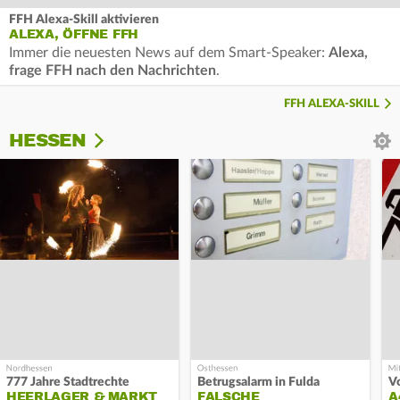
FFH Alexa-Skill aktivieren
ALEXA, ÖFFNE FFH
Immer die neuesten News auf dem Smart-Speaker:
Alexa,
frage FFH nach den Nachrichten
.
FFH ALEXA-SKILL
HESSEN
777 Jahre Stadtrechte
Betrugsalarm in Fulda
HEERLAGER & MARKT
FALSCHE
A