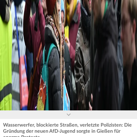
0
seconds
of
0
seconds
Wasserwerfer, blockierte Straßen, verletzte Polizisten: Die
Gründung der neuen AfD-Jugend sorgte in Gießen für