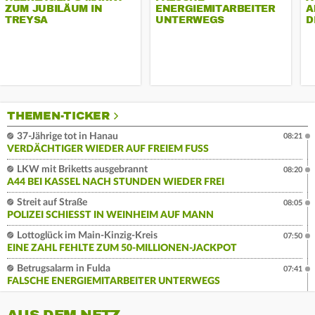
ZUM JUBILÄUM IN
ENERGIEMITARBEITER
A
TREYSA
UNTERWEGS
D
THEMEN-TICKER
37-Jährige tot in Hanau
08:21
VERDÄCHTIGER WIEDER AUF FREIEM FUSS
LKW mit Briketts ausgebrannt
08:20
A44 BEI KASSEL NACH STUNDEN WIEDER FREI
Streit auf Straße
08:05
POLIZEI SCHIESST IN WEINHEIM AUF MANN
Lottoglück im Main-Kinzig-Kreis
07:50
EINE ZAHL FEHLTE ZUM 50-MILLIONEN-JACKPOT
Betrugsalarm in Fulda
07:41
FALSCHE ENERGIEMITARBEITER UNTERWEGS