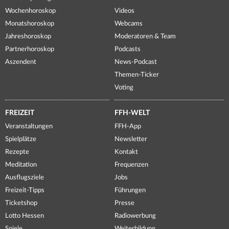
Wochenhoroskop
Videos
Monatshoroskop
Webcams
Jahreshoroskop
Moderatoren & Team
Partnerhoroskop
Podcasts
Aszendent
News-Podcast
Themen-Ticker
Voting
FREIZEIT
FFH-WELT
Veranstaltungen
FFH-App
Spielplätze
Newsletter
Rezepte
Kontakt
Meditation
Frequenzen
Ausflugsziele
Jobs
Freizeit-Tipps
Führungen
Ticketshop
Presse
Lotto Hessen
Radiowerbung
Spiele
Weiterbildung