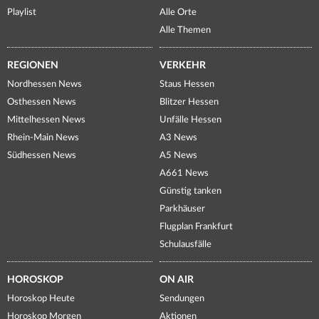
Playlist
Alle Orte
Alle Themen
REGIONEN
VERKEHR
Nordhessen News
Staus Hessen
Osthessen News
Blitzer Hessen
Mittelhessen News
Unfälle Hessen
Rhein-Main News
A3 News
Südhessen News
A5 News
A661 News
Günstig tanken
Parkhäuser
Flugplan Frankfurt
Schulausfälle
HOROSKOP
ON AIR
Horoskop Heute
Sendungen
Horoskop Morgen
Aktionen