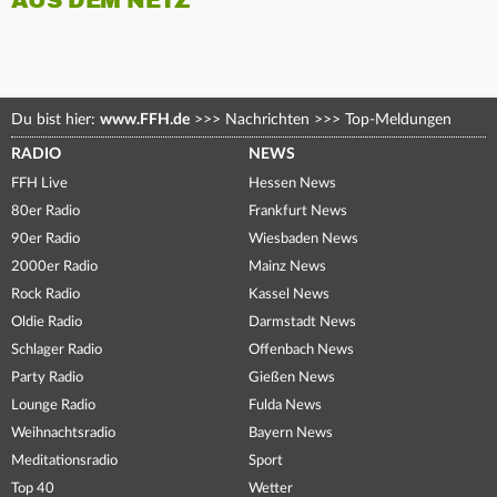
AUS DEM NETZ
Du bist hier:
www.FFH.de
>>>
Nachrichten
>>>
Top-Meldungen
RADIO
NEWS
FFH Live
Hessen News
80er Radio
Frankfurt News
90er Radio
Wiesbaden News
2000er Radio
Mainz News
Rock Radio
Kassel News
Oldie Radio
Darmstadt News
Schlager Radio
Offenbach News
Party Radio
Gießen News
Lounge Radio
Fulda News
Weihnachtsradio
Bayern News
Meditationsradio
Sport
Top 40
Wetter