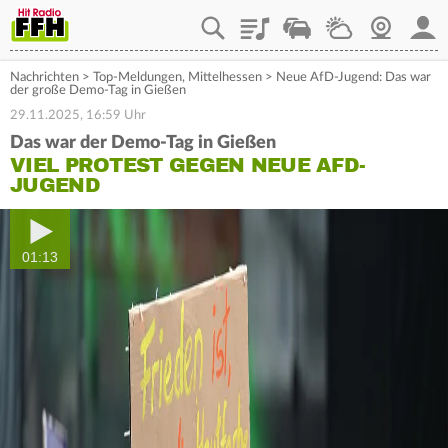
Playlist
Staupilot
Wetter
Webcam
Mein
Nachrichten
>
Top-Meldungen
,
Mittelhessen
>
Neue AfD-Jugend: Das war
der große Demo-Tag in Gießen
29.11.2025, 16:59 Uhr
Das war der Demo-Tag in Gießen
VIEL PROTEST GEGEN NEUE AFD-
JUGEND
01:13