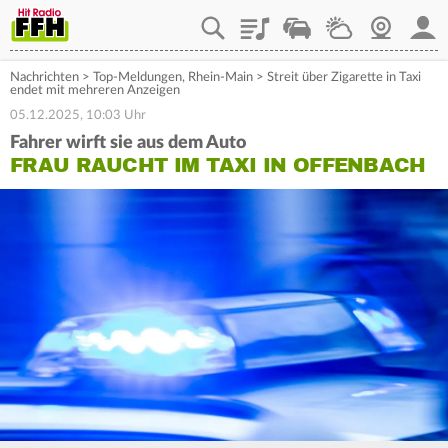
Playlist
Staupilot
Wetter
Webcam
Mein
Nachrichten
>
Top-Meldungen
,
Rhein-Main
>
Streit über Zigarette in Taxi
endet mit mehreren Anzeigen
05.12.2025, 10:03 Uhr
Fahrer wirft sie aus dem Auto
FRAU RAUCHT IM TAXI IN OFFENBACH