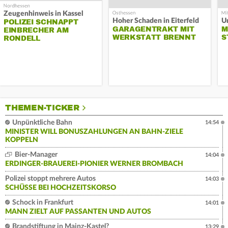
Zeugenhinweis in Kassel
Hoher Schaden in Eiterfeld
Un
POLIZEI SCHNAPPT
GARAGENTRAKT MIT
M
EINBRECHER AM
WERKSTATT BRENNT
S
RONDELL
THEMEN-TICKER
Unpünktliche Bahn
14:54
MINISTER WILL BONUSZAHLUNGEN AN BAHN-ZIELE
KOPPELN
Bier-Manager
14:04
ERDINGER-BRAUEREI-PIONIER WERNER BROMBACH
Polizei stoppt mehrere Autos
14:03
SCHÜSSE BEI HOCHZEITSKORSO
Schock in Frankfurt
14:01
MANN ZIELT AUF PASSANTEN UND AUTOS
Brandstiftung in Mainz-Kastel?
13:29