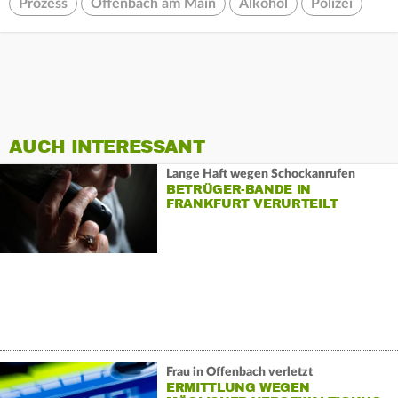
Prozess
Offenbach am Main
Alkohol
Polizei
AUCH INTERESSANT
Lange Haft wegen Schockanrufen
BETRÜGER-BANDE IN
FRANKFURT VERURTEILT
Frau in Offenbach verletzt
ERMITTLUNG WEGEN