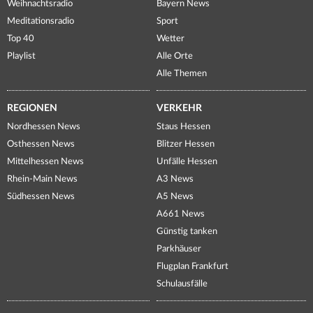
Weihnachtsradio
Bayern News
Meditationsradio
Sport
Top 40
Wetter
Playlist
Alle Orte
Alle Themen
REGIONEN
VERKEHR
Nordhessen News
Staus Hessen
Osthessen News
Blitzer Hessen
Mittelhessen News
Unfälle Hessen
Rhein-Main News
A3 News
Südhessen News
A5 News
A661 News
Günstig tanken
Parkhäuser
Flugplan Frankfurt
Schulausfälle