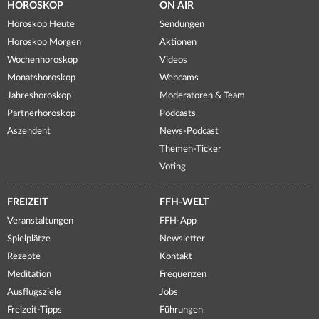
HOROSKOP
ON AIR
Horoskop Heute
Sendungen
Horoskop Morgen
Aktionen
Wochenhoroskop
Videos
Monatshoroskop
Webcams
Jahreshoroskop
Moderatoren & Team
Partnerhoroskop
Podcasts
Aszendent
News-Podcast
Themen-Ticker
Voting
FREIZEIT
FFH-WELT
Veranstaltungen
FFH-App
Spielplätze
Newsletter
Rezepte
Kontakt
Meditation
Frequenzen
Ausflugsziele
Jobs
Freizeit-Tipps
Führungen