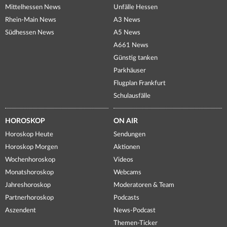
Mittelhessen News
Unfälle Hessen
Rhein-Main News
A3 News
Südhessen News
A5 News
A661 News
Günstig tanken
Parkhäuser
Flugplan Frankfurt
Schulausfälle
HOROSKOP
ON AIR
Horoskop Heute
Sendungen
Horoskop Morgen
Aktionen
Wochenhoroskop
Videos
Monatshoroskop
Webcams
Jahreshoroskop
Moderatoren & Team
Partnerhoroskop
Podcasts
Aszendent
News-Podcast
Themen-Ticker