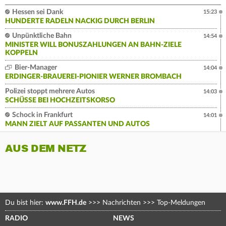
Hessen sei Dank
15:23
HUNDERTE RADELN NACKIG DURCH BERLIN
Unpünktliche Bahn
14:54
MINISTER WILL BONUSZAHLUNGEN AN BAHN-ZIELE
KOPPELN
Bier-Manager
14:04
ERDINGER-BRAUEREI-PIONIER WERNER BROMBACH
Polizei stoppt mehrere Autos
14:03
SCHÜSSE BEI HOCHZEITSKORSO
Schock in Frankfurt
14:01
MANN ZIELT AUF PASSANTEN UND AUTOS
AUS DEM NETZ
Du bist hier:
www.FFH.de
>>>
Nachrichten
>>>
Top-Meldungen
RADIO
NEWS