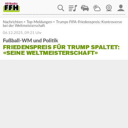
Playlist
Staupilot
Wetter
Webcam
Mein
Nachrichten
>
Top-Meldungen
>
Trumps FIFA-Friedenspreis: Kontroverse
bei der Weltmeisterschaft
06.12.2025, 09:21 Uhr
Fußball-WM und Politik
FRIEDENSPREIS FÜR TRUMP SPALTET:
«SEINE WELTMEISTERSCHAFT»