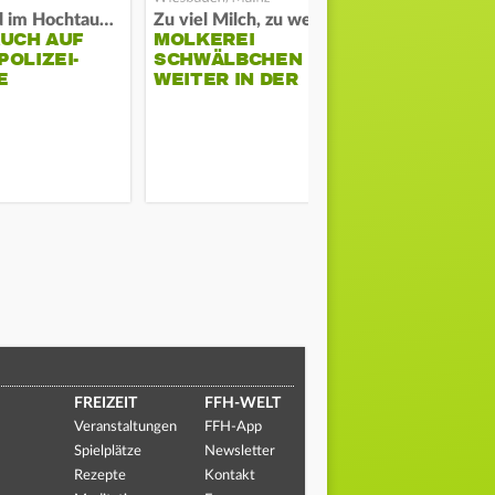
Waldbrand im Hochtaunuskreis
Zu viel Milch, zu wenig Abnehme
AUCH AUF
MOLKEREI
DARMSTAD
OLIZEI-
SCHWÄLBCHEN
ERKÄMPFT
E
WEITER IN DER
GEGEN KI
KRISE
FREIZEIT
FFH-WELT
Veranstaltungen
FFH-App
Spielplätze
Newsletter
Rezepte
Kontakt