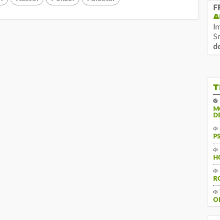
F
A
I
S
d
T
M
D
P
H
R
O