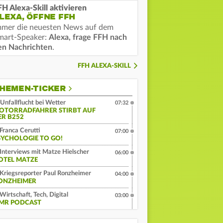
FH Alexa-Skill aktivieren
LEXA, ÖFFNE FFH
mmer die neuesten News auf dem
mart-Speaker:
Alexa, frage FFH nach
en Nachrichten
.
FFH ALEXA-SKILL
HEMEN-TICKER
Unfallflucht bei Wetter
07:32
OTORRADFAHRER STIRBT AUF
ER B252
Franca Cerutti
07:00
SYCHOLOGIE TO GO!
Interviews mit Matze Hielscher
06:00
OTEL MATZE
Kriegsreporter Paul Ronzheimer
04:00
ONZHEIMER
Wirtschaft, Tech, Digital
03:00
MR PODCAST