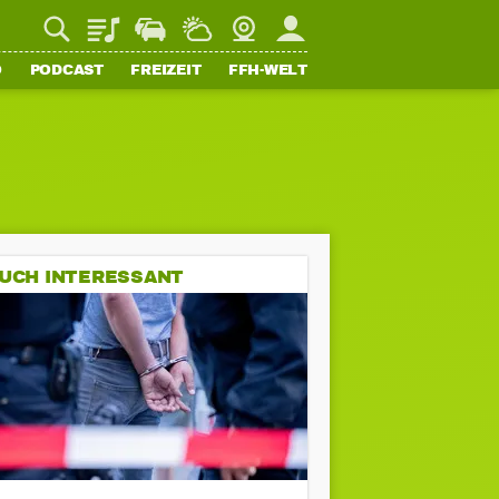
Playlist
Staupilot
Wetter
Webcam
Mein FFH
O
PODCAST
FREIZEIT
FFH-WELT
UCH INTERESSANT