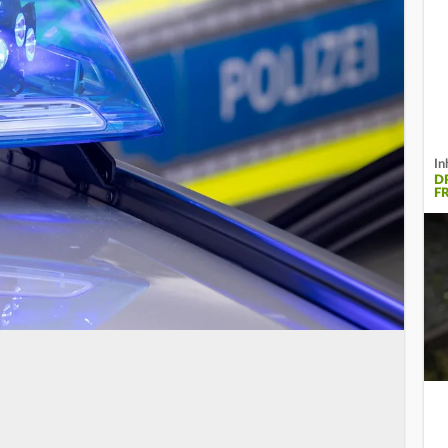
In
D
F