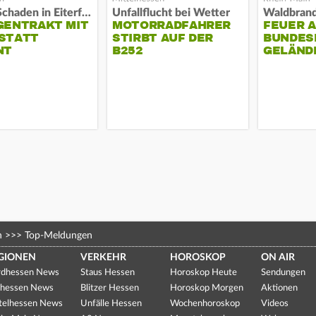
Hoher Schaden in Eiterfeld
Unfallflucht bei Wetter
GENTRAKT MIT
MOTORRADFAHRER
FEUER 
STATT
STIRBT AUF DER
BUNDESP
NT
B252
GELÄND
n
>>>
Top-Meldungen
GIONEN
VERKEHR
HOROSKOP
ON AIR
dhessen News
Staus Hessen
Horoskop Heute
Sendungen
hessen News
Blitzer Hessen
Horoskop Morgen
Aktionen
telhessen News
Unfälle Hessen
Wochenhoroskop
Videos