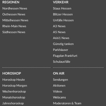
REGIONEN
VERKEHR
Nordhessen News
Staus Hessen
Osthessen News
Blitzer Hessen
Mittelhessen News
Unfälle Hessen
Rhein-Main News
A3 News
Südhessen News
A5 News
A661 News
Günstig tanken
Parkhäuser
Flugplan Frankfurt
Schulausfälle
HOROSKOP
ON AIR
Horoskop Heute
Sendungen
Horoskop Morgen
Aktionen
Wochenhoroskop
Videos
Monatshoroskop
Webcams
Jahreshoroskop
Moderatoren & Team