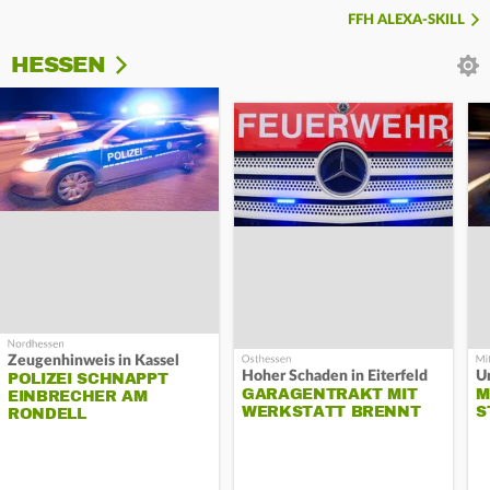
FFH ALEXA-SKILL
HESSEN
Zeugenhinweis in Kassel
Hoher Schaden in Eiterfeld
Un
POLIZEI SCHNAPPT
GARAGENTRAKT MIT
M
EINBRECHER AM
WERKSTATT BRENNT
S
RONDELL