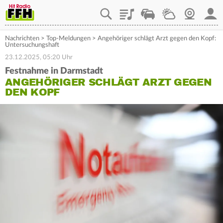
Playlist
Staupilot
Wetter
Webcam
Mein
Nachrichten
>
Top-Meldungen
>
Angehöriger schlägt Arzt gegen den Kopf:
Untersuchungshaft
23.12.2025, 05:20 Uhr
Festnahme in Darmstadt
ANGEHÖRIGER SCHLÄGT ARZT GEGEN
DEN KOPF