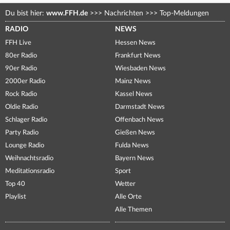
Du bist hier:
www.FFH.de
>>>
Nachrichten
>>>
Top-Meldungen
RADIO
NEWS
FFH Live
Hessen News
80er Radio
Frankfurt News
90er Radio
Wiesbaden News
2000er Radio
Mainz News
Rock Radio
Kassel News
Oldie Radio
Darmstadt News
Schlager Radio
Offenbach News
Party Radio
Gießen News
Lounge Radio
Fulda News
Weihnachtsradio
Bayern News
Meditationsradio
Sport
Top 40
Wetter
Playlist
Alle Orte
Alle Themen