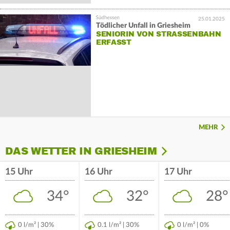
25.01.2025
Tödlicher Unfall in Griesheim
SENIORIN VON STRASSENBAHN E
RFASST
MEHR
DAS WETTER IN GRIESHEIM
15 Uhr
16 Uhr
17 Uhr
34°
32°
28°
0 l/m² | 30%
0.1 l/m² | 30%
0 l/m² | 0%