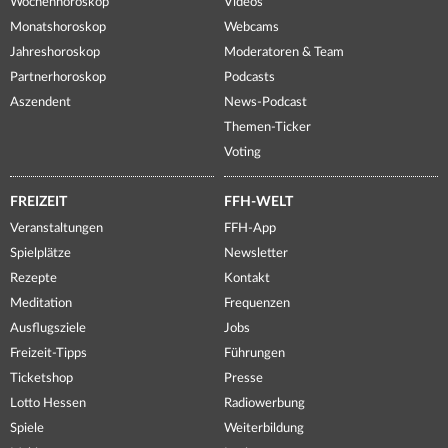
Wochenhoroskop
Videos
Monatshoroskop
Webcams
Jahreshoroskop
Moderatoren & Team
Partnerhoroskop
Podcasts
Aszendent
News-Podcast
Themen-Ticker
Voting
FREIZEIT
FFH-WELT
Veranstaltungen
FFH-App
Spielplätze
Newsletter
Rezepte
Kontakt
Meditation
Frequenzen
Ausflugsziele
Jobs
Freizeit-Tipps
Führungen
Ticketshop
Presse
Lotto Hessen
Radiowerbung
Spiele
Weiterbildung