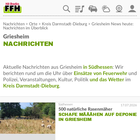
Playlist
Staupilot
Wetter
Webcam
Mein
Nachrichten
>
Orte
>
Kreis Darmstadt-Dieburg
>
Griesheim News heute:
Nachrichten im Überblick
Griesheim
NACHRICHTEN
Aktuelle Nachrichten aus Griesheim
in Südhessen
: Wir
berichten rund um die Uhr über
Einsätze von Feuerwehr
und
Polizei, Veranstaltungen, Kultur, Politik
und das Wetter
im
Kreis Darmstadt-Dieburg
.
17.07.2026
500 natürliche Rasenmäher
SCHAFE MÄÄÄHEN AUF DEPONIE
IN GRIESHEIM