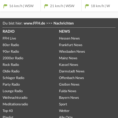
16 km/h | WSW
21 km/h | WSW
18 km/h | W
Du bist hier:
www.FFH.de
>>>
Nachrichten
RADIO
NEWS
FFH Live
Hessen News
80er Radio
Frankfurt News
90er Radio
Wiesbaden News
2000er Radio
Mainz News
Rock Radio
Kassel News
Oldie Radio
Darmstadt News
Schlager Radio
Offenbach News
Party Radio
Gießen News
Lounge Radio
Fulda News
Weihnachtsradio
Bayern News
Meditationsradio
Sport
Top 40
Wetter
Playlist
Alle Orte