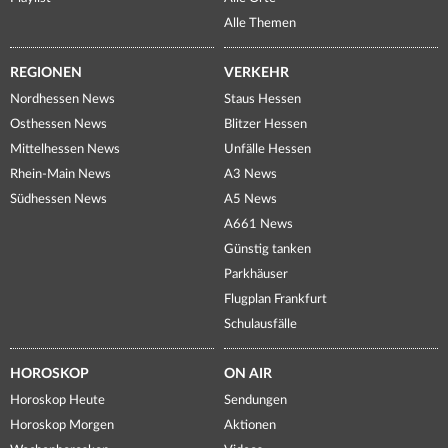
Alle Themen
REGIONEN
VERKEHR
Nordhessen News
Staus Hessen
Osthessen News
Blitzer Hessen
Mittelhessen News
Unfälle Hessen
Rhein-Main News
A3 News
Südhessen News
A5 News
A661 News
Günstig tanken
Parkhäuser
Flugplan Frankfurt
Schulausfälle
HOROSKOP
ON AIR
Horoskop Heute
Sendungen
Horoskop Morgen
Aktionen