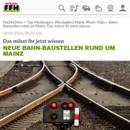
Playlist
Staupilot
Wetter
Webcam
Mein
Nachrichten
>
Top-Meldungen
,
Wiesbaden/Mainz
,
Rhein-Main
>
Bahn-
Baustellen rund um Mainz: Das müsst ihr jetzt wissen
08.05.2026, 06:40 Uhr
Das müsst ihr jetzt wissen
NEUE BAHN-BAUSTELLEN RUND UM
MAINZ