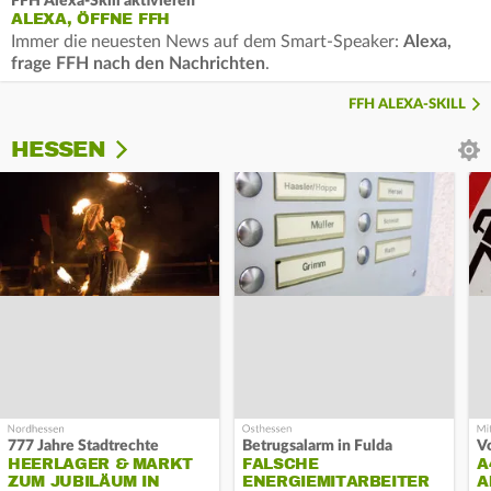
FFH Alexa-Skill aktivieren
ALEXA, ÖFFNE FFH
Immer die neuesten News auf dem Smart-Speaker:
Alexa,
frage FFH nach den Nachrichten
.
FFH ALEXA-SKILL
HESSEN
777 Jahre Stadtrechte
Betrugsalarm in Fulda
HEERLAGER & MARKT
FALSCHE
A
ZUM JUBILÄUM IN
ENERGIEMITARBEITER
A