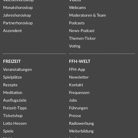
Wochenhoroskop
Videos
Monatshoroskop
Webcams
Jahreshoroskop
Moderatoren & Team
Partnerhoroskop
Podcasts
Aszendent
News-Podcast
Themen-Ticker
Voting
FREIZEIT
FFH-WELT
Veranstaltungen
FFH-App
Spielplätze
Newsletter
Rezepte
Kontakt
Meditation
Frequenzen
Ausflugsziele
Jobs
Freizeit-Tipps
Führungen
Ticketshop
Presse
Lotto Hessen
Radiowerbung
Spiele
Weiterbildung