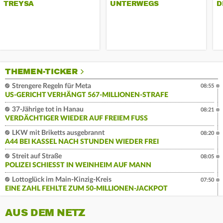
TREYSA
UNTERWEGS
D
THEMEN-TICKER
Strengere Regeln für Meta
08:55
US-GERICHT VERHÄNGT 567-MILLIONEN-STRAFE
37-Jährige tot in Hanau
08:21
VERDÄCHTIGER WIEDER AUF FREIEM FUSS
LKW mit Briketts ausgebrannt
08:20
A44 BEI KASSEL NACH STUNDEN WIEDER FREI
Streit auf Straße
08:05
POLIZEI SCHIESST IN WEINHEIM AUF MANN
Lottoglück im Main-Kinzig-Kreis
07:50
EINE ZAHL FEHLTE ZUM 50-MILLIONEN-JACKPOT
AUS DEM NETZ