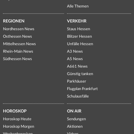
Alle Themen
REGIONEN
VERKEHR
Nordhessen News
Staus Hessen
Osthessen News
Blitzer Hessen
Mittelhessen News
Unfälle Hessen
Rhein-Main News
A3 News
Südhessen News
A5 News
A661 News
Günstig tanken
Parkhäuser
Flugplan Frankfurt
Schulausfälle
HOROSKOP
ON AIR
Horoskop Heute
Sendungen
Horoskop Morgen
Aktionen