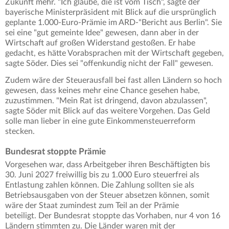
Zukunft mehr. "Ich glaube, die ist vom Tisch", sagte der
bayerische Ministerpräsident mit Blick auf die ursprünglich
geplante 1.000-Euro-Prämie im ARD-"Bericht aus Berlin". Sie
sei eine "gut gemeinte Idee" gewesen, dann aber in der
Wirtschaft auf großen Widerstand gestoßen. Er habe
gedacht, es hätte Vorabsprachen mit der Wirtschaft gegeben,
sagte Söder. Dies sei "offenkundig nicht der Fall" gewesen.
Zudem wäre der Steuerausfall bei fast allen Ländern so hoch
gewesen, dass keines mehr eine Chance gesehen habe,
zuzustimmen. "Mein Rat ist dringend, davon abzulassen",
sagte Söder mit Blick auf das weitere Vorgehen. Das Geld
solle man lieber in eine gute Einkommensteuerreform
stecken.
Bundesrat stoppte Prämie
Vorgesehen war, dass Arbeitgeber ihren Beschäftigten bis
30. Juni 2027 freiwillig bis zu 1.000 Euro steuerfrei als
Entlastung zahlen können. Die Zahlung sollten sie als
Betriebsausgaben von der Steuer absetzen können, somit
wäre der Staat zumindest zum Teil an der Prämie
beteiligt. Der Bundesrat stoppte das Vorhaben, nur 4 von 16
Ländern stimmten zu. Die Länder waren mit der