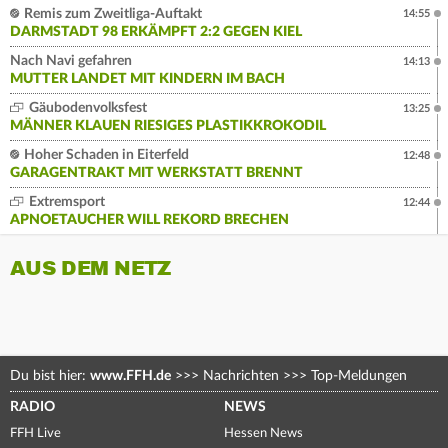
Remis zum Zweitliga-Auftakt
14:55
DARMSTADT 98 ERKÄMPFT 2:2 GEGEN KIEL
Nach Navi gefahren
14:13
MUTTER LANDET MIT KINDERN IM BACH
Gäubodenvolksfest
13:25
MÄNNER KLAUEN RIESIGES PLASTIKKROKODIL
Hoher Schaden in Eiterfeld
12:48
GARAGENTRAKT MIT WERKSTATT BRENNT
Extremsport
12:44
APNOETAUCHER WILL REKORD BRECHEN
AUS DEM NETZ
Du bist hier:
www.FFH.de
>>>
Nachrichten
>>>
Top-Meldungen
RADIO
NEWS
FFH Live
Hessen News