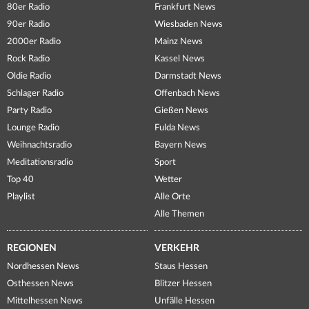
80er Radio
Frankfurt News
90er Radio
Wiesbaden News
2000er Radio
Mainz News
Rock Radio
Kassel News
Oldie Radio
Darmstadt News
Schlager Radio
Offenbach News
Party Radio
Gießen News
Lounge Radio
Fulda News
Weihnachtsradio
Bayern News
Meditationsradio
Sport
Top 40
Wetter
Playlist
Alle Orte
Alle Themen
REGIONEN
VERKEHR
Nordhessen News
Staus Hessen
Osthessen News
Blitzer Hessen
Mittelhessen News
Unfälle Hessen