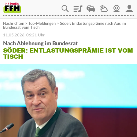
Playlist
Staupilot
Wetter
Webcam
Mein
Nachrichten
>
Top-Meldungen
>
Söder: Entlastungsprämie nach Aus im
Bundesrat vom Tisch
11.05.2026, 06:21 Uhr
Nach Ablehnung im Bundesrat
SÖDER: ENTLASTUNGSPRÄMIE IST VOM
TISCH