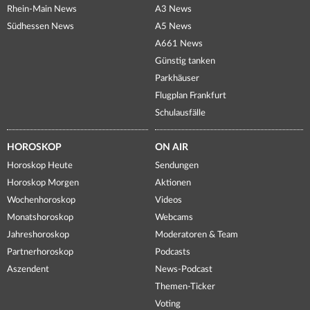
Rhein-Main News
A3 News
Südhessen News
A5 News
A661 News
Günstig tanken
Parkhäuser
Flugplan Frankfurt
Schulausfälle
HOROSKOP
ON AIR
Horoskop Heute
Sendungen
Horoskop Morgen
Aktionen
Wochenhoroskop
Videos
Monatshoroskop
Webcams
Jahreshoroskop
Moderatoren & Team
Partnerhoroskop
Podcasts
Aszendent
News-Podcast
Themen-Ticker
Voting