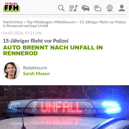
Playlist
Staupilot
Wetter
Webcam
Mein
Nachrichten
>
Top-Meldungen
,
Mittelhessen
>
15-Jähriger flieht vor Polizei
in Rennerod und baut Unfall
16.05.2026, 11:21 Uhr
15-Jähriger flieht vor Polizei
AUTO BRENNT NACH UNFALL IN
RENNEROD
Redakteurin
Sarah Maxen