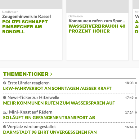
Zeugenhinweis in Kassel
Kommunen rufen zum Sparen auf
POLIZEI SCHNAPPT
A
WASSERVERBRAUCH 40
EINBRECHER AM
A
PROZENT HÖHER
RONDELL
D
THEMEN-TICKER
Erste Länder reagieren
18:03
LKW-FAHRVERBOT AN SONNTAGEN AUSSER KRAFT
News-Ticker zur Hitzewelle
17:49
MEHR KOMMUNEN RUFEN ZUM WASSERSPAREN AUF
Mini-Knast auf Rädern
17:14
SO LÄUFT EIN GEFANGENENTRANSPORT AB
Vorplatz wird umgestaltet
16:44
DARMSTADT 98 EHRT UNVERGESSENEN FAN