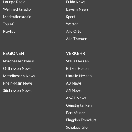
Lounge Radio
Fulda News
Weihnachtsradio
Bayern News
Meditationsradio
Sport
Top 40
Wetter
Playlist
Alle Orte
Alle Themen
REGIONEN
VERKEHR
Nordhessen News
Staus Hessen
Osthessen News
Blitzer Hessen
Mittelhessen News
Unfälle Hessen
Rhein-Main News
A3 News
Südhessen News
A5 News
A661 News
Günstig tanken
Parkhäuser
Flugplan Frankfurt
Schulausfälle