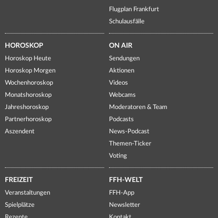
Flugplan Frankfurt
Schulausfälle
HOROSKOP
ON AIR
Horoskop Heute
Sendungen
Horoskop Morgen
Aktionen
Wochenhoroskop
Videos
Monatshoroskop
Webcams
Jahreshoroskop
Moderatoren & Team
Partnerhoroskop
Podcasts
Aszendent
News-Podcast
Themen-Ticker
Voting
FREIZEIT
FFH-WELT
Veranstaltungen
FFH-App
Spielplätze
Newsletter
Rezepte
Kontakt