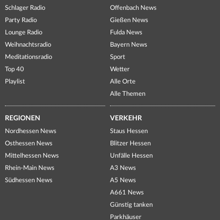
Schlager Radio
Offenbach News
Party Radio
Gießen News
Lounge Radio
Fulda News
Weihnachtsradio
Bayern News
Meditationsradio
Sport
Top 40
Wetter
Playlist
Alle Orte
Alle Themen
REGIONEN
VERKEHR
Nordhessen News
Staus Hessen
Osthessen News
Blitzer Hessen
Mittelhessen News
Unfälle Hessen
Rhein-Main News
A3 News
Südhessen News
A5 News
A661 News
Günstig tanken
Parkhäuser