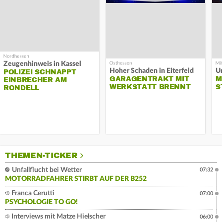
Zeugenhinweis in Kassel
Hoher Schaden in Eiterfeld
Un
POLIZEI SCHNAPPT
GARAGENTRAKT MIT
M
EINBRECHER AM
WERKSTATT BRENNT
S
RONDELL
THEMEN-TICKER
Unfallflucht bei Wetter
07:32
MOTORRADFAHRER STIRBT AUF DER B252
Franca Cerutti
07:00
PSYCHOLOGIE TO GO!
Interviews mit Matze Hielscher
06:00