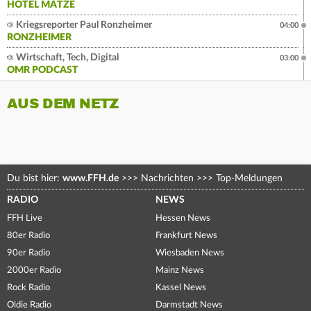
HOTEL MATZE
Kriegsreporter Paul Ronzheimer
04:00
RONZHEIMER
Wirtschaft, Tech, Digital
03:00
OMR PODCAST
AUS DEM NETZ
Du bist hier:
www.FFH.de
>>>
Nachrichten
>>>
Top-Meldungen
RADIO
NEWS
FFH Live
Hessen News
80er Radio
Frankfurt News
90er Radio
Wiesbaden News
2000er Radio
Mainz News
Rock Radio
Kassel News
Oldie Radio
Darmstadt News