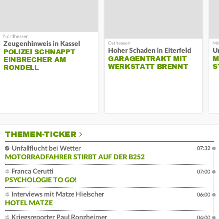
Zeugenhinweis in Kassel
Hoher Schaden in Eiterfeld
Un
POLIZEI SCHNAPPT
GARAGENTRAKT MIT
M
EINBRECHER AM
WERKSTATT BRENNT
S
RONDELL
THEMEN-TICKER
Unfallflucht bei Wetter
07:32
MOTORRADFAHRER STIRBT AUF DER B252
Franca Cerutti
07:00
PSYCHOLOGIE TO GO!
Interviews mit Matze Hielscher
06:00
HOTEL MATZE
Kriegsreporter Paul Ronzheimer
04:00