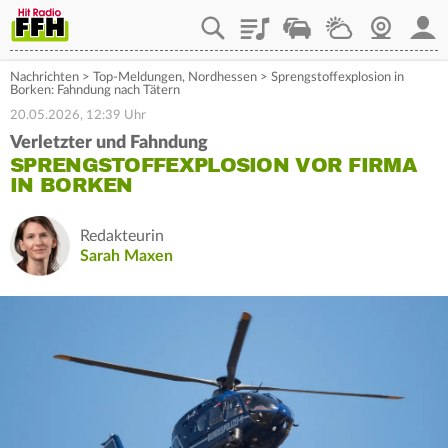
Playlist
Staupilot
Wetter
Webcam
Mein
Nachrichten
>
Top-Meldungen
,
Nordhessen
>
Sprengstoffexplosion in
Borken: Fahndung nach Tätern
20.05.2026, 12:39 Uhr
Verletzter und Fahndung
SPRENGSTOFFEXPLOSION VOR FIRMA
IN BORKEN
Redakteurin
Sarah Maxen