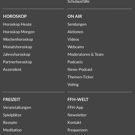
Schulausfälle
HOROSKOP
ON AIR
Horoskop Heute
Sendungen
Horoskop Morgen
Aktionen
Wochenhoroskop
Videos
Monatshoroskop
Webcams
Jahreshoroskop
Moderatoren & Team
Partnerhoroskop
Podcasts
Aszendent
News-Podcast
Themen-Ticker
Voting
FREIZEIT
FFH-WELT
Veranstaltungen
FFH-App
Spielplätze
Newsletter
Rezepte
Kontakt
Meditation
Frequenzen