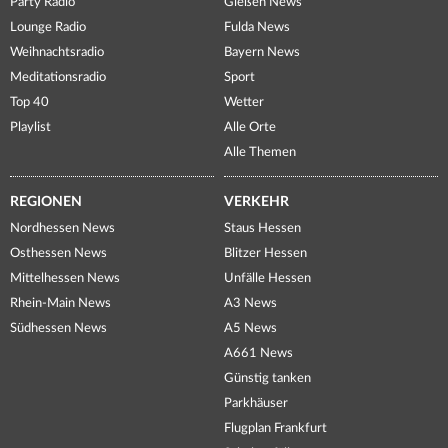
Party Radio
Gießen News
Lounge Radio
Fulda News
Weihnachtsradio
Bayern News
Meditationsradio
Sport
Top 40
Wetter
Playlist
Alle Orte
Alle Themen
REGIONEN
VERKEHR
Nordhessen News
Staus Hessen
Osthessen News
Blitzer Hessen
Mittelhessen News
Unfälle Hessen
Rhein-Main News
A3 News
Südhessen News
A5 News
A661 News
Günstig tanken
Parkhäuser
Flugplan Frankfurt