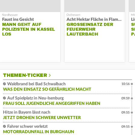
Faust ins Gesicht
Acht Hektar Fläche in Flammen
MANN GEHT AUF
GROSSEINSATZ DER F
S
POLIZISTEN IN KASSEL
EUERWEHR L
S
LOS
AUTERBACH
P
THEMEN-TICKER
Waldbrand bei Bad Schwalbach
10:16
WAS DEN EINSATZ SO GEFÄHRLICH MACHT
Auf Spielplatz in Neu-Isenburg
09:59
FRAU SOLL JUGENDLICHE ANGEGRIFFEN HABEN
Hitze in Bayern lässt nach
09:55
JETZT DROHEN SCHWERE UNWETTER
Fahrer schwer verletzt
09:55
MOTORRADUNFALL IN BURGHAUN