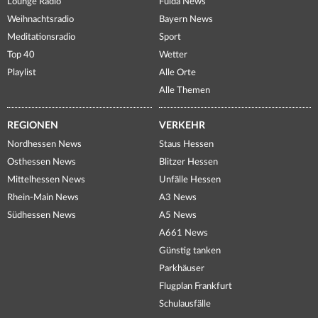
Lounge Radio
Fulda News
Weihnachtsradio
Bayern News
Meditationsradio
Sport
Top 40
Wetter
Playlist
Alle Orte
Alle Themen
REGIONEN
VERKEHR
Nordhessen News
Staus Hessen
Osthessen News
Blitzer Hessen
Mittelhessen News
Unfälle Hessen
Rhein-Main News
A3 News
Südhessen News
A5 News
A661 News
Günstig tanken
Parkhäuser
Flugplan Frankfurt
Schulausfälle