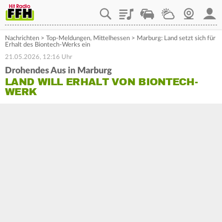
Playlist
Staupilot
Wetter
Webcam
Mein
Nachrichten
>
Top-Meldungen
,
Mittelhessen
>
Marburg: Land setzt sich für
Erhalt des Biontech-Werks ein
21.05.2026, 12:16 Uhr
Drohendes Aus in Marburg
LAND WILL ERHALT VON BIONTECH-
WERK