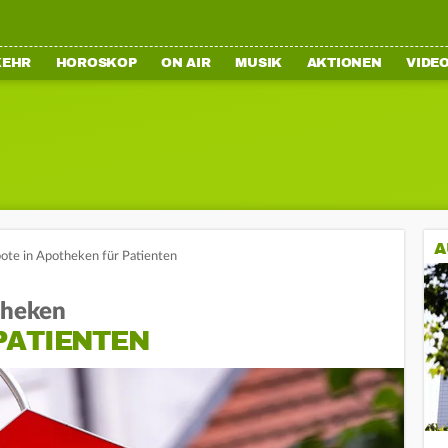
KEHR
HOROSKOP
ON AIR
MUSIK
AKTIONEN
VIDE
A
te in Apotheken für Patienten
theken
PATIENTEN