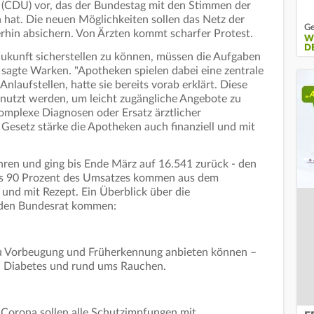
(CDU) vor, das der Bundestag mit den Stimmen der
 hat. Die neuen Möglichkeiten sollen das Netz der
Ge
hin absichern. Von Ärzten kommt scharfer Protest.
W
D
ukunft sicherstellen zu können, müssen die Aufgaben
 sagte Warken. "Apotheken spielen dabei eine zentrale
 Anlaufstellen, hatte sie bereits vorab erklärt. Diese
genutzt werden, um leicht zugängliche Angebote zu
komplexe Diagnosen oder Ersatz ärztlicher
esetz stärke die Apotheken auch finanziell und mit
ahren und ging bis Ende März auf 16.541 zurück - den
als 90 Prozent des Umsatzes kommen aus dem
 und mit Rezept. Ein Überblick über die
n den Bundesrat kommen:
zu Vorbeugung und Früherkennung anbieten können –
, Diabetes und rund ums Rauchen.
Corona sollen alle Schutzimpfungen mit