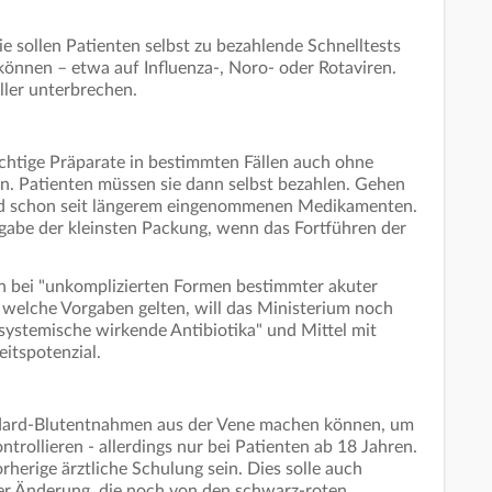
e sollen Patienten selbst zu bezahlende Schnelltests
nnen – etwa auf Influenza-, Noro- oder Rotaviren.
ller unterbrechen.
chtige Präparate in bestimmten Fällen auch ohne
n. Patienten müssen sie dann selbst bezahlen. Gehen
und schon seit längerem eingenommenen Medikamenten.
bgabe der kleinsten Packung, wenn das Fortführen der
en bei "unkomplizierten Formen bestimmter akuter
welche Vorgaben gelten, will das Ministerium noch
 "systemische wirkende Antibiotika" und Mittel mit
itspotenzial.
ndard-Blutentnahmen aus der Vene machen können, um
ollieren - allerdings nur bei Patienten ab 18 Jahren.
herige ärztliche Schulung sein. Dies solle auch
iner Änderung, die noch von den schwarz-roten