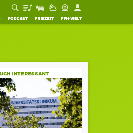
Playlist
Staupilot
Wetter
Webcam
Mein FFH
O
PODCAST
FREIZEIT
FFH-WELT
UCH INTERESSANT