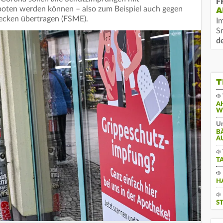
F
boten werden können – also zum Beispiel auch gegen
A
Zecken übertragen (FSME).
I
S
d
T
A
W
Un
B
A
T
H
S