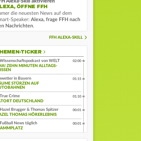
FH Alexa-Skill aktivieren
LEXA, ÖFFNE FFH
mmer die neuesten News auf dem
mart-Speaker:
Alexa, frage FFH nach
en Nachrichten
.
FFH ALEXA-SKILL
HEMEN-TICKER
Wissenschaftspodcast von WELT
02:00
HA! ZEHN MINUTEN ALLTAGS-
ISSEN
wetter in Bayern
01:15
ÄUME STÜRZEN AUF
UTOBAHNEN
True Crime
01:10
ATORT DEUTSCHLAND
Hazel Brugger & Thomas Spitzer
00:01
AZEL THOMAS HÖRERLEBNIS
Fußball News täglich
00:01
TAMMPLATZ