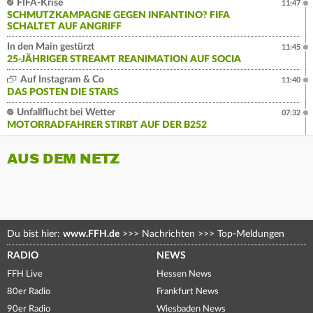
FIFA-Krise
11:47
SCHMUTZKAMPAGNE GEGEN INFANTINO? FIFA
SCHALTET AUF ANGRIFF
In den Main gestürzt
11:45
25-JÄHRIGER STREAMT REANIMATION AUF SOCIA
Auf Instagram & Co
11:40
DAS POSTEN DIE STARS
Unfallflucht bei Wetter
07:32
MOTORRADFAHRER STIRBT AUF DER B252
AUS DEM NETZ
Du bist hier:
www.FFH.de
>>>
Nachrichten
>>>
Top-Meldungen
RADIO
NEWS
FFH Live
Hessen News
80er Radio
Frankfurt News
90er Radio
Wiesbaden News