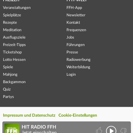
FREIZEIT
FFH-WELT
Veranstaltungen
FFH-App
Spielplätze
Newsletter
Rezepte
Kontakt
Meditation
Frequenzen
Ausflugsziele
Jobs
Freizeit-Tipps
Führungen
Ticketshop
Presse
Lotto Hessen
Radiowerbung
Spiele
Weiterbildung
Mahjong
Login
Backgammon
Quiz
Partys
Impressum und Datenschutz
Cookie-Einstellungen
HIT RADIO FFH
Jetzt einschalten