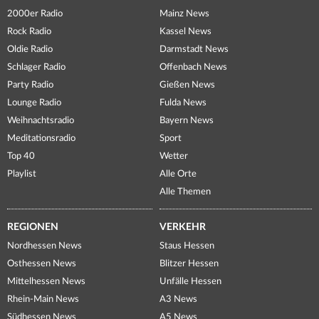
2000er Radio
Mainz News
Rock Radio
Kassel News
Oldie Radio
Darmstadt News
Schlager Radio
Offenbach News
Party Radio
Gießen News
Lounge Radio
Fulda News
Weihnachtsradio
Bayern News
Meditationsradio
Sport
Top 40
Wetter
Playlist
Alle Orte
Alle Themen
REGIONEN
VERKEHR
Nordhessen News
Staus Hessen
Osthessen News
Blitzer Hessen
Mittelhessen News
Unfälle Hessen
Rhein-Main News
A3 News
Südhessen News
A5 News