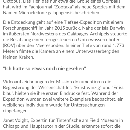
Oktopus. Das Tier, das nur etwa die Größe eines Golfballs
hat, wird im Fachjournal "Zootaxa" als neue Spezies mit dem
Namen Microeledone galapagensis beschrieben.
Die Entdeckung geht auf eine Tiefsee-Expedition mit einem
Forschungsschiff im Jahr 2015 zurück. Nahe der Isla Darwin
im äußersten Nordwestens des Galápagos-Archipels steuerte
die Besatzung einen ferngesteuerten Unterwasserroboter
(ROV) über den Meeresboden. In einer Tiefe von rund 1.773
Metern filmte die Kamera an einem Unterwasserberg den
kleinen Kraken.
"Ich hatte so etwas noch nie gesehen"
Videoaufzeichnungen der Mission dokumentieren die
Begeisterung der Wissenschaftler: "Er ist winzig" und "Er ist
blau", hielten sie ihre ersten Eindrücke fest. Während der
Expedition wurden zwei weitere Exemplare beobachtet, ein
weibliches Individuum wurde für Untersuchungen
eingefangen.
Janet Voight, Expertin für Tintenfische am Field Museum in
Chicago und Hauptautorin der Studie, erkannte sofort die