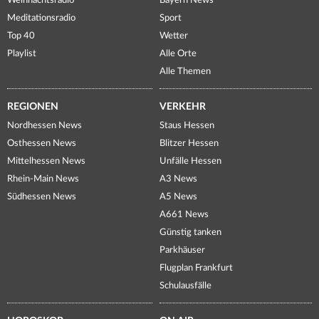
Weihnachtsradio
Bayern News
Meditationsradio
Sport
Top 40
Wetter
Playlist
Alle Orte
Alle Themen
REGIONEN
VERKEHR
Nordhessen News
Staus Hessen
Osthessen News
Blitzer Hessen
Mittelhessen News
Unfälle Hessen
Rhein-Main News
A3 News
Südhessen News
A5 News
A661 News
Günstig tanken
Parkhäuser
Flugplan Frankfurt
Schulausfälle