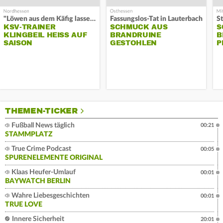
"Löwen aus dem Käfig lassen"
Fassungslos-Tat in Lauterbach
KSV-TRAINER
SCHMUCK AUS
S
KLINGBEIL HEISS AUF S
BRANDRUINE
B
AISON
GESTOHLEN
P
THEMEN-TICKER
Fußball News täglich
00:21
STAMMPLATZ
True Crime Podcast
00:05
SPURENELEMENTE ORIGINAL
Klaas Heufer-Umlauf
00:01
BAYWATCH BERLIN
Wahre Liebesgeschichten
00:01
TRUE LOVE
Innere Sicherheit
20:01