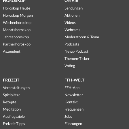
HOROSKOP
ON AIR
Horoskop Heute
Sendungen
Horoskop Morgen
Aktionen
Wochenhoroskop
Videos
Monatshoroskop
Webcams
Jahreshoroskop
Moderatoren & Team
Partnerhoroskop
Podcasts
Aszendent
News-Podcast
Themen-Ticker
Voting
FREIZEIT
FFH-WELT
Veranstaltungen
FFH-App
Spielplätze
Newsletter
Rezepte
Kontakt
Meditation
Frequenzen
Ausflugsziele
Jobs
Freizeit-Tipps
Führungen