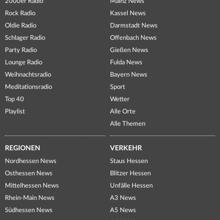
2000er Radio
Mainz News
Rock Radio
Kassel News
Oldie Radio
Darmstadt News
Schlager Radio
Offenbach News
Party Radio
Gießen News
Lounge Radio
Fulda News
Weihnachtsradio
Bayern News
Meditationsradio
Sport
Top 40
Wetter
Playlist
Alle Orte
Alle Themen
REGIONEN
VERKEHR
Nordhessen News
Staus Hessen
Osthessen News
Blitzer Hessen
Mittelhessen News
Unfälle Hessen
Rhein-Main News
A3 News
Südhessen News
A5 News