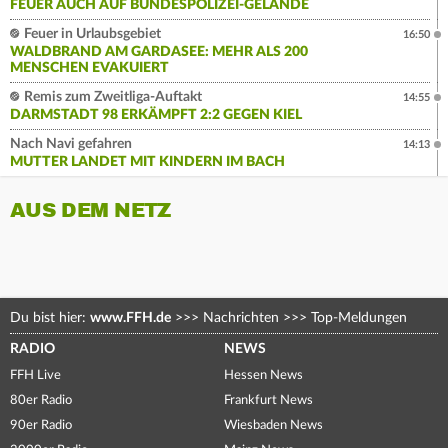
FEUER AUCH AUF BUNDESPOLIZEI-GELÄNDE
Feuer in Urlaubsgebiet
16:50
WALDBRAND AM GARDASEE: MEHR ALS 200
MENSCHEN EVAKUIERT
Remis zum Zweitliga-Auftakt
14:55
DARMSTADT 98 ERKÄMPFT 2:2 GEGEN KIEL
Nach Navi gefahren
14:13
MUTTER LANDET MIT KINDERN IM BACH
AUS DEM NETZ
Du bist hier:
www.FFH.de
>>>
Nachrichten
>>>
Top-Meldungen
RADIO
NEWS
FFH Live
Hessen News
80er Radio
Frankfurt News
90er Radio
Wiesbaden News