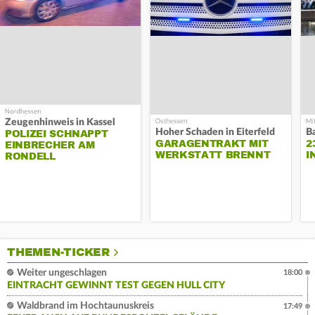
Zeugenhinweis in Kassel
Hoher Schaden in Eiterfeld
B
POLIZEI SCHNAPPT
GARAGENTRAKT MIT
2
EINBRECHER AM
WERKSTATT BRENNT
I
RONDELL
THEMEN-TICKER
Weiter ungeschlagen
18:00
EINTRACHT GEWINNT TEST GEGEN HULL CITY
Waldbrand im Hochtaunuskreis
17:49