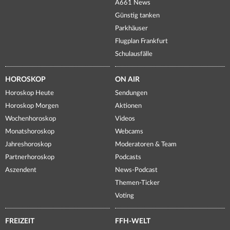
A661 News
Günstig tanken
Parkhäuser
Flugplan Frankfurt
Schulausfälle
HOROSKOP
ON AIR
Horoskop Heute
Sendungen
Horoskop Morgen
Aktionen
Wochenhoroskop
Videos
Monatshoroskop
Webcams
Jahreshoroskop
Moderatoren & Team
Partnerhoroskop
Podcasts
Aszendent
News-Podcast
Themen-Ticker
Voting
FREIZEIT
FFH-WELT