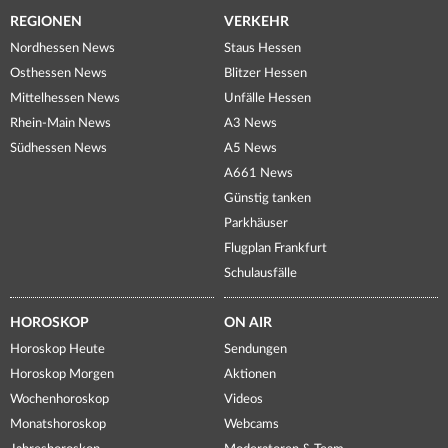
REGIONEN
VERKEHR
Nordhessen News
Staus Hessen
Osthessen News
Blitzer Hessen
Mittelhessen News
Unfälle Hessen
Rhein-Main News
A3 News
Südhessen News
A5 News
A661 News
Günstig tanken
Parkhäuser
Flugplan Frankfurt
Schulausfälle
HOROSKOP
ON AIR
Horoskop Heute
Sendungen
Horoskop Morgen
Aktionen
Wochenhoroskop
Videos
Monatshoroskop
Webcams