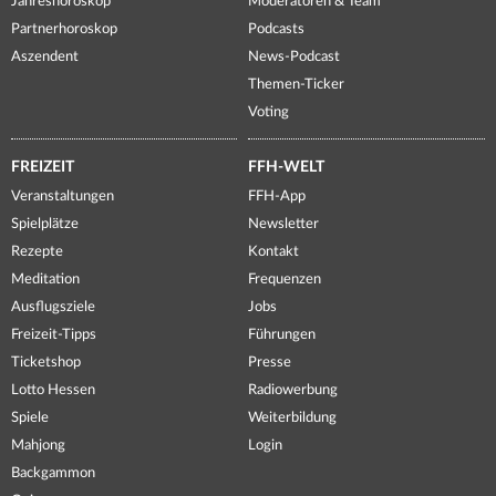
Jahreshoroskop
Moderatoren & Team
Partnerhoroskop
Podcasts
Aszendent
News-Podcast
Themen-Ticker
Voting
FREIZEIT
FFH-WELT
Veranstaltungen
FFH-App
Spielplätze
Newsletter
Rezepte
Kontakt
Meditation
Frequenzen
Ausflugsziele
Jobs
Freizeit-Tipps
Führungen
Ticketshop
Presse
Lotto Hessen
Radiowerbung
Spiele
Weiterbildung
Mahjong
Login
Backgammon