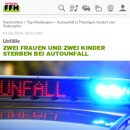
Playlist
Staupilot
Wetter
Webcam
Mein
Nachrichten
>
Top-Meldungen
>
Autounfall in Thüringen fordert vier
Todesopfer
01.06.2026, 20:15 Uhr
Unfälle
ZWEI FRAUEN UND ZWEI KINDER
STERBEN BEI AUTOUNFALL