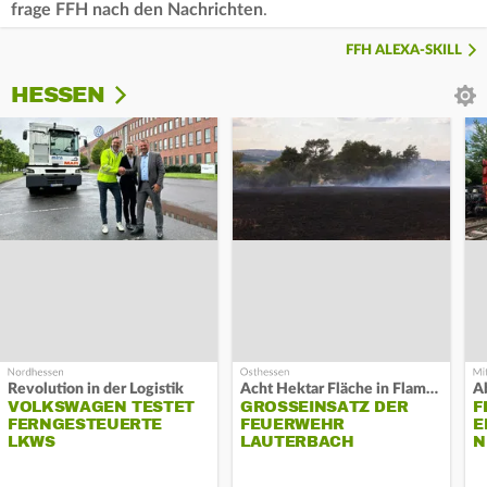
frage FFH nach den Nachrichten
.
FFH ALEXA-SKILL
HESSEN
Revolution in der Logistik
Acht Hektar Fläche in Flammen
A
VOLKSWAGEN TESTET
GROSSEINSATZ DER F
F
FERNGESTEUERTE
EUERWEHR L
E
LKWS
AUTERBACH
N