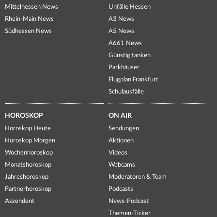
Mittelhessen News
Unfälle Hessen
Rhein-Main News
A3 News
Südhessen News
A5 News
A661 News
Günstig tanken
Parkhäuser
Flugplan Frankfurt
Schulausfälle
HOROSKOP
ON AIR
Horoskop Heute
Sendungen
Horoskop Morgen
Aktionen
Wochenhoroskop
Videos
Monatshoroskop
Webcams
Jahreshoroskop
Moderatoren & Team
Partnerhoroskop
Podcasts
Aszendent
News-Podcast
Themen-Ticker