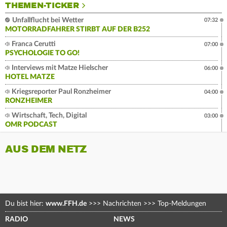
THEMEN-TICKER
Unfallflucht bei Wetter
07:32
MOTORRADFAHRER STIRBT AUF DER B252
Franca Cerutti
07:00
PSYCHOLOGIE TO GO!
Interviews mit Matze Hielscher
06:00
HOTEL MATZE
Kriegsreporter Paul Ronzheimer
04:00
RONZHEIMER
Wirtschaft, Tech, Digital
03:00
OMR PODCAST
AUS DEM NETZ
Du bist hier:
www.FFH.de
>>>
Nachrichten
>>>
Top-Meldungen
RADIO
NEWS