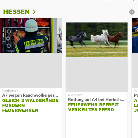
HESSEN
A7 wegen Rauchwolke gesperrt
P
Rettung auf A4 bei Herleshausen
GLEICH 3 WALDBRÄNDE
A
FEUERWEHR BEFREIT
FORDERN
L
VERKEILTES PFERD
FEUERWEHREN
J