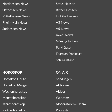
Nordhessen News
Staus Hessen
Osthessen News
Blitzer Hessen
Mittelhessen News
Unfälle Hessen
Rhein-Main News
A3 News
Südhessen News
A5 News
A661 News
Günstig tanken
Parkhäuser
Flugplan Frankfurt
Schulausfälle
HOROSKOP
ON AIR
Horoskop Heute
Sendungen
Horoskop Morgen
Aktionen
Wochenhoroskop
Videos
Monatshoroskop
Webcams
Jahreshoroskop
Moderatoren & Team
Partnerhoroskop
Podcasts