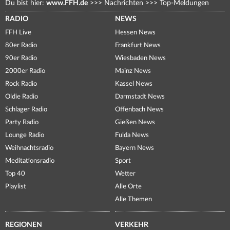
Du bist hier:
www.FFH.de
>>>
Nachrichten
>>>
Top-Meldungen
RADIO
NEWS
FFH Live
Hessen News
80er Radio
Frankfurt News
90er Radio
Wiesbaden News
2000er Radio
Mainz News
Rock Radio
Kassel News
Oldie Radio
Darmstadt News
Schlager Radio
Offenbach News
Party Radio
Gießen News
Lounge Radio
Fulda News
Weihnachtsradio
Bayern News
Meditationsradio
Sport
Top 40
Wetter
Playlist
Alle Orte
Alle Themen
REGIONEN
VERKEHR