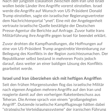
Nach der jüngsten Eskalation zwischen dem Iran und Israel
wollen beide Länder ihre Angriffe vorerst einstellen. Israel
werde die Angriffe auf Wunsch von US-Präsident Donald
Trump einstellen, sagte ein israelischer Regierungsvertreter
dem Nachrichtenportal "ynet". Eine mit der Angelegenheit
vertraute israelische Quelle bestätigte der Deutschen
Presse-Agentur die Berichte auf Anfrage. Zuvor hatte Irans
Militärführung ihre Angriffe gegen Israel für beendet erklärt.
Zuvor drohten die Kampfhandlungen, die Hoffnungen auf
eine von US-Präsident Trump angestrebte Vereinbarung zur
Beilegung des Konflikts in der Region zunichtezumachen. Der
Republikaner selbst bestand in mehreren Posts jedoch
darauf, dass weiter an einer baldigen Lösung des Konflikts
gearbeitet werde.
Israel und Iran überziehen sich mit heftigen Angriffen
Seit den frühen Morgenstunden flog das israelische Militär
nach eigenen Angaben mehrere Angriffe auf den Iran und
reagierte damit auf den vorherigen Raketenbeschuss aus
Teheran. Die Armee sprach von einem "großangelegten
Angriff". Dutzende israelische Kampfflugzeuge hätten dabei
"strategische Verteidigungssysteme" der iranischen Führung