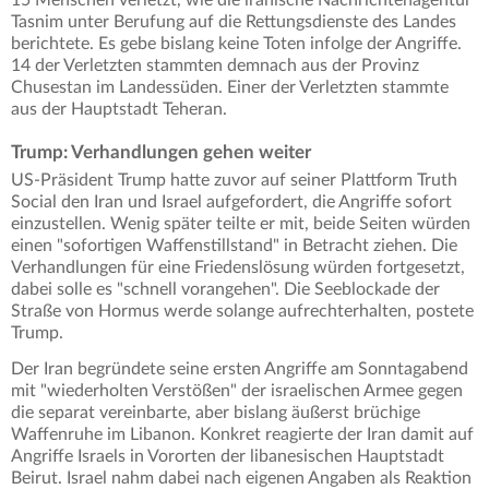
15 Menschen verletzt, wie die iranische Nachrichtenagentur
Tasnim unter Berufung auf die Rettungsdienste des Landes
berichtete. Es gebe bislang keine Toten infolge der Angriffe.
14 der Verletzten stammten demnach aus der Provinz
Chusestan im Landessüden. Einer der Verletzten stammte
aus der Hauptstadt Teheran.
Trump: Verhandlungen gehen weiter
US-Präsident Trump hatte zuvor auf seiner Plattform Truth
Social den Iran und Israel aufgefordert, die Angriffe sofort
einzustellen. Wenig später teilte er mit, beide Seiten würden
einen "sofortigen Waffenstillstand" in Betracht ziehen. Die
Verhandlungen für eine Friedenslösung würden fortgesetzt,
dabei solle es "schnell vorangehen". Die Seeblockade der
Straße von Hormus werde solange aufrechterhalten, postete
Trump.
Der Iran begründete seine ersten Angriffe am Sonntagabend
mit "wiederholten Verstößen" der israelischen Armee gegen
die separat vereinbarte, aber bislang äußerst brüchige
Waffenruhe im Libanon. Konkret reagierte der Iran damit auf
Angriffe Israels in Vororten der libanesischen Hauptstadt
Beirut. Israel nahm dabei nach eigenen Angaben als Reaktion