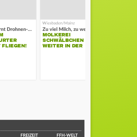
Polizei warnt Drohnen-Besitzer
Zu viel Milch, zu wenig Abnehme
M
MOLKEREI
STADTRAT
URTER
SCHWÄLBCHEN
WIEDER F
 FLIEGEN!
WEITER IN DER
SCHLAGZE
KRISE
FREIZEIT
FFH-WELT