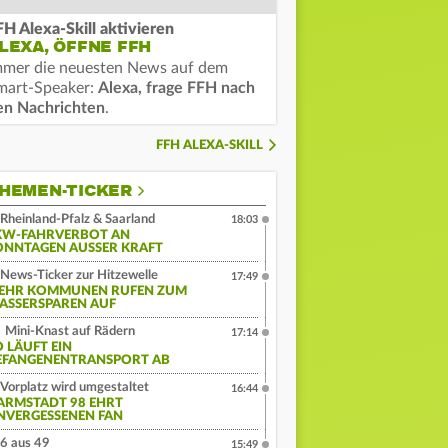
FH Alexa-Skill aktivieren
LEXA, ÖFFNE FFH
mmer die neuesten News auf dem
mart-Speaker:
Alexa, frage FFH nach
en Nachrichten
.
FFH ALEXA-SKILL
HEMEN-TICKER
Rheinland-Pfalz & Saarland
18:03
KW-FAHRVERBOT AN
ONNTAGEN AUSSER KRAFT
News-Ticker zur Hitzewelle
17:49
EHR KOMMUNEN RUFEN ZUM
ASSERSPAREN AUF
Mini-Knast auf Rädern
17:14
O LÄUFT EIN
EFANGENENTRANSPORT AB
Vorplatz wird umgestaltet
16:44
ARMSTADT 98 EHRT
NVERGESSENEN FAN
6 aus 49
15:49