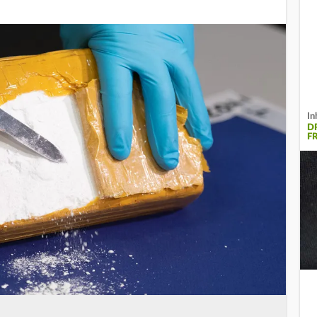
In
D
F