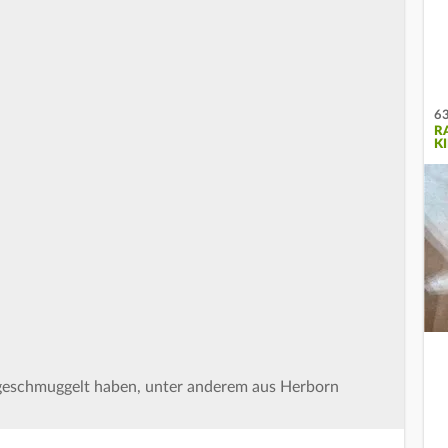
63
R
K
 geschmuggelt haben, unter anderem aus Herborn