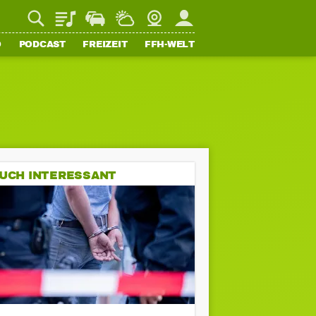
Playlist
Staupilot
Wetter
Webcam
Mein FFH
O
PODCAST
FREIZEIT
FFH-WELT
UCH INTERESSANT