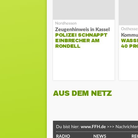
Zeugenhinweis in Kassel
POLIZEI SCHNAPPT
EINBRECHER AM
WASS
RONDELL
40 PR
AUS DEM NETZ
Du bist hier:
www.FFH.de
>>>
Nachrichte
RADIO
NEWS
RE