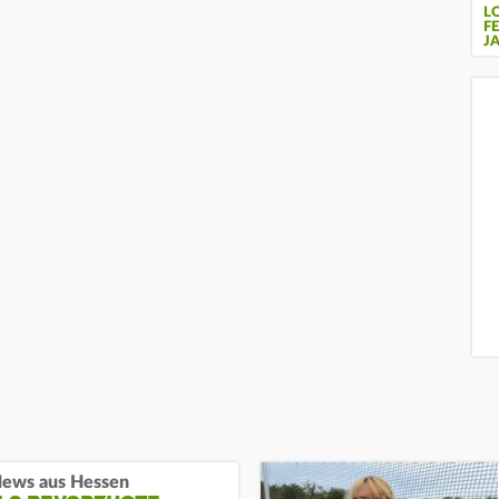
L
F
J
ews aus Hessen