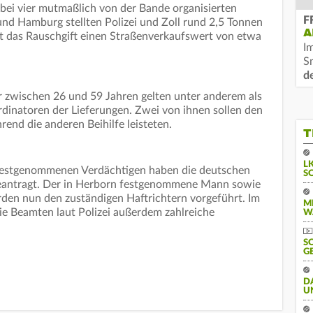
n bei vier mutmaßlich von der Bande organisierten
F
nd Hamburg stellten Polizei und Zoll rund 2,5 Tonnen
A
at das Rauschgift einen Straßenverkaufswert von etwa
I
S
d
r zwischen 26 und 59 Jahren gelten unter anderem als
rdinatoren der Lieferungen. Zwei von ihnen sollen den
rend die anderen Beihilfe leisteten.
T
L
 festgenommenen Verdächtigen haben die deutschen
S
beantragt. Der in Herborn festgenommene Mann sowie
den nun den zuständigen Haftrichtern vorgeführt. Im
M
e Beamten laut Polizei außerdem zahlreiche
W
S
G
D
U