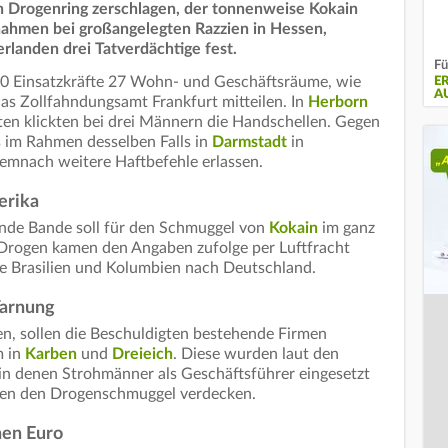
en Drogenring zerschlagen, der tonnenweise Kokain
 nahmen bei großangelegten Razzien in Hessen,
landen drei Tatverdächtige fest.
Fü
0 Einsatzkräfte 27 Wohn- und Geschäftsräume, wie
E
A
as Zollfahndungsamt Frankfurt mitteilen. In
Herborn
ten klickten bei drei Männern die Handschellen. Gegen
s im Rahmen desselben Falls in
Darmstadt
in
emnach weitere Haftbefehle erlassen.
erika
ende Bande soll für den Schmuggel von
Kokain
im ganz
e Drogen kamen den Angaben zufolge per Luftfracht
ie Brasilien und Kolumbien nach Deutschland.
Tarnung
en, sollen die Beschuldigten bestehende Firmen
m in
Karben
und
Dreieich
. Diese wurden laut den
, in denen Strohmänner als Geschäftsführer eingesetzt
lten den Drogenschmuggel verdecken.
nen Euro