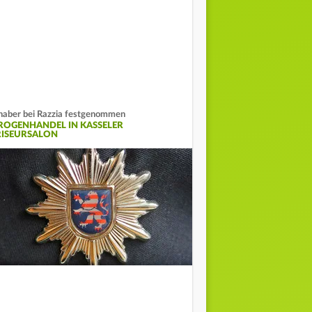
haber bei Razzia festgenommen
ROGENHANDEL IN KASSELER
RISEURSALON