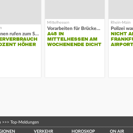
Vorarbeiten für Brücken-Neubau
A45 IN
NICHT A
Kommunen rufen zum Sparen auf
ERVERBRAUCH
MITTELHESSEN AM
FRANKF
OZENT HÖHER
WOCHENENDE DICHT
AIRPORT
n
>>>
Top-Meldungen
GIONEN
VERKEHR
HOROSKOP
ON AIR