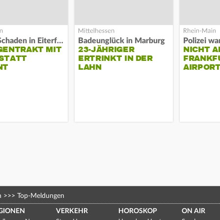
Hoher Schaden in Eiterfeld
Badeunglück in Marburg
GENTRAKT MIT
23-JÄHRIGER
NICHT A
STATT
ERTRINKT IN DER
FRANKF
NT
LAHN
AIRPORT
n
>>>
Top-Meldungen
GIONEN
VERKEHR
HOROSKOP
ON AIR