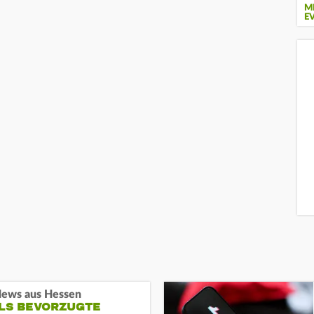
M
E
ews aus Hessen
ALS BEVORZUGTE