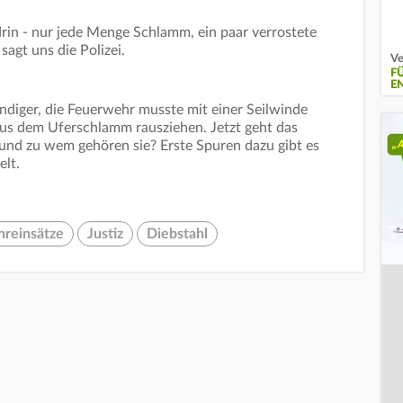
 drin - nur jede Menge Schlamm, ein paar verrostete
agt uns die Polizei.
Ve
F
E
diger, die Feuerwehr musste mit einer Seilwinde
s dem Uferschlamm rausziehen. Jetzt geht das
und zu wem gehören sie? Erste Spuren dazu gibt es
elt.
reinsätze
Justiz
Diebstahl