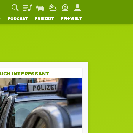
Playlist
Staupilot
Wetter
Webcam
Mein FFH
O
PODCAST
FREIZEIT
FFH-WELT
UCH INTERESSANT