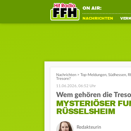
ON AIR:
NACHRICHTEN
VER
Nachrichten
>
Top-Meldungen
,
Südhessen
,
R
Tresore?
11.06.2026, 06:52 Uhr
Wem gehören die Treso
MYSTERIÖSER FUN
RÜSSELSHEIM
Redakteurin