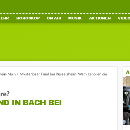
KEHR
HOROSKOP
ON AIR
MUSIK
AKTIONEN
VIDE
A
hein-Main
>
Mysteriöser Fund bei Rüsselsheim: Wem gehören die
re?
D IN BACH BEI