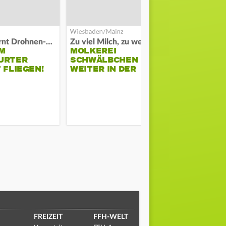
Polizei warnt Drohnen-Besitzer
Zu viel Milch, zu wenig Abnehme
M
MOLKEREI
STADTRAT
URTER
SCHWÄLBCHEN
WIEDER F
 FLIEGEN!
WEITER IN DER
SCHLAGZE
KRISE
FREIZEIT
FFH-WELT