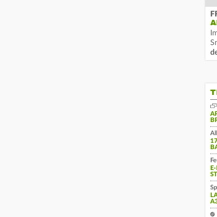
F
A
I
S
d
T
A
B
Al
1
B
Fe
E
S
Sp
L
A