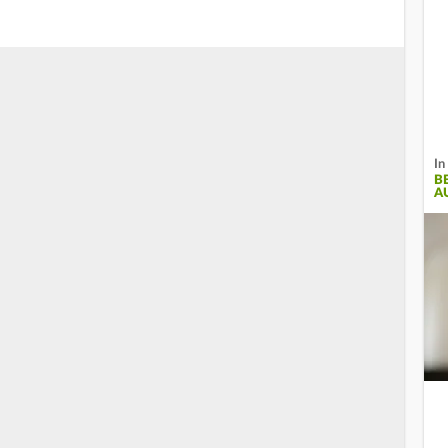
In
B
A