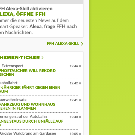
FH Alexa-Skill aktivieren
LEXA, ÖFFNE FFH
mmer die neuesten News auf dem
mart-Speaker:
Alexa, frage FFH nach
en Nachrichten
.
FFH ALEXA-SKILL
HEMEN-TICKER
Extremsport
12:44
PNOETAUCHER WILL REKORD
RECHEN
koholfahrt
12:42
7-JÄHRIGER FÄHRT GEGEN EINEN
AUM
uerwehreinsatz
12:41
-FAHRZEUG UND WOHNHAUS
TEHEN IN FLAMMEN
errungen auf der Autobahn
12:40
ANGE STAUS DURCH UNFÄLLE AUF
3
Großer Waldbrand am Gardasee
12:05