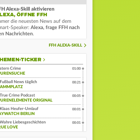
FH Alexa-Skill aktivieren
LEXA, ÖFFNE FFH
mmer die neuesten News auf dem
mart-Speaker:
Alexa, frage FFH nach
en Nachrichten
.
FFH ALEXA-SKILL
HEMEN-TICKER
stern Crime
01:00
PURENSUCHE
Fußball News täglich
00:21
TAMMPLATZ
True Crime Podcast
00:05
PURENELEMENTE ORIGINAL
Klaas Heufer-Umlauf
00:01
AYWATCH BERLIN
Wahre Liebesgeschichten
00:01
RUE LOVE