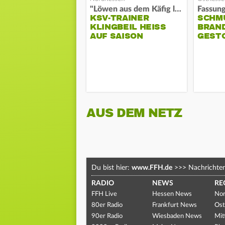
"Löwen aus dem Käfig lassen"
KSV-TRAINER
SCHM
KLINGBEIL HEISS A
BRAN
UF SAISON
GEST
AUS DEM NETZ
Du bist hier:
www.FFH.de
>>>
Nachrichte
RADIO
NEWS
RE
FFH Live
Hessen News
Nor
80er Radio
Frankfurt News
Ost
90er Radio
Wiesbaden News
Mit