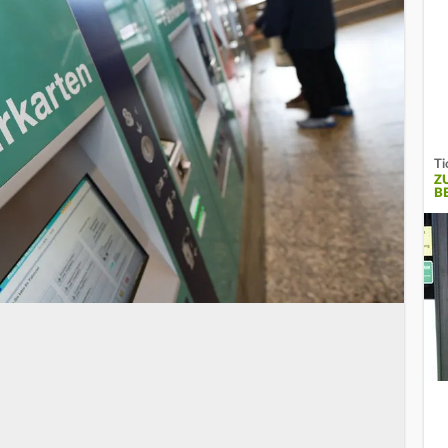
Ti
Z
B