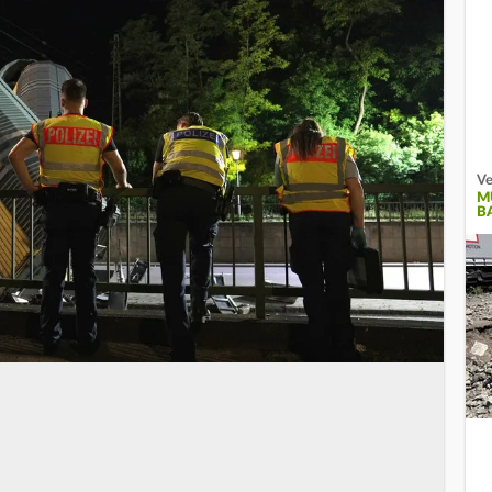
Ve
M
B