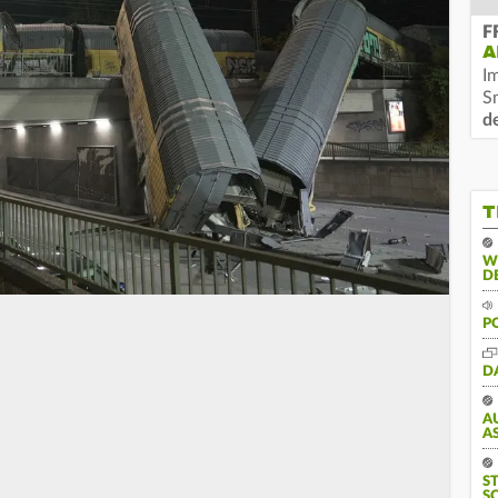
F
A
I
S
d
T
W
D
P
D
A
S
S
S