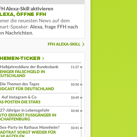
FH Alexa-Skill aktivieren
LEXA, ÖFFNE FFH
mmer die neuesten News auf dem
mart-Speaker:
Alexa, frage FFH nach
en Nachrichten
.
FFH ALEXA-SKILL
HEMEN-TICKER
Halbjahresbilanz der Bundesbank
11:27
ENIGER FALSCHGELD IN
EUTSCHLAND
Die Themen des Tages
10:50
ODCAST FÜR DEUTSCHLAND
Auf Instagram & Co
10:49
AS POSTEN DIE STARS
27-Jähriger in Lebensgefahr
10:46
UTO ERFASST FUSSGÄNGER IN A
CHAFFENBURG
Sex-Party im Rathaus Mannheim?
10:41
TADTRAT SORGT WIEDER FÜR
CHLAGZEILEN