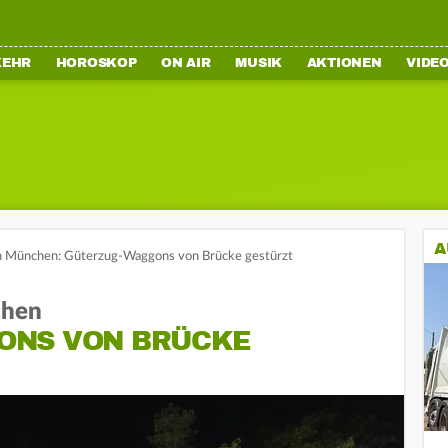
KEHR
HOROSKOP
ON AIR
MUSIK
AKTIONEN
VIDE
A
in München: Güterzug-Waggons von Brücke gestürzt
chen
ONS VON BRÜCKE