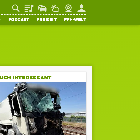
Playlist
Staupilot
Wetter
Webcam
Mein FFH
O
PODCAST
FREIZEIT
FFH-WELT
UCH INTERESSANT