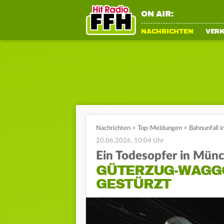
ON AIR:
NACHRICHTEN
VER
Nachrichten
>
Top-Meldungen
>
Bahnunfall 
20.06.2026, 10:04 Uhr
Ein Todesopfer in Mün
GÜTERZUG-WAGG
GESTÜRZT