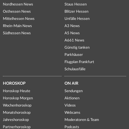
Nordhessen News
Staus Hessen
Osthessen News
Blitzer Hessen
Mittelhessen News
Unfälle Hessen
Rhein-Main News
A3 News
Südhessen News
A5 News
A661 News
Günstig tanken
Parkhäuser
Flugplan Frankfurt
Schulausfälle
HOROSKOP
ON AIR
Horoskop Heute
Sendungen
Horoskop Morgen
Aktionen
Wochenhoroskop
Videos
Monatshoroskop
Webcams
Jahreshoroskop
Moderatoren & Team
Partnerhoroskop
Podcasts