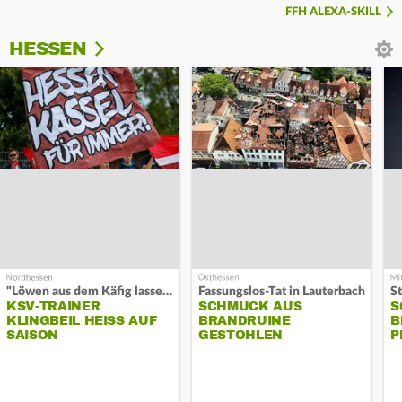
FFH ALEXA-SKILL
HESSEN
"Löwen aus dem Käfig lassen"
Fassungslos-Tat in Lauterbach
KSV-TRAINER
SCHMUCK AUS
S
KLINGBEIL HEISS AUF S
BRANDRUINE
B
AISON
GESTOHLEN
P