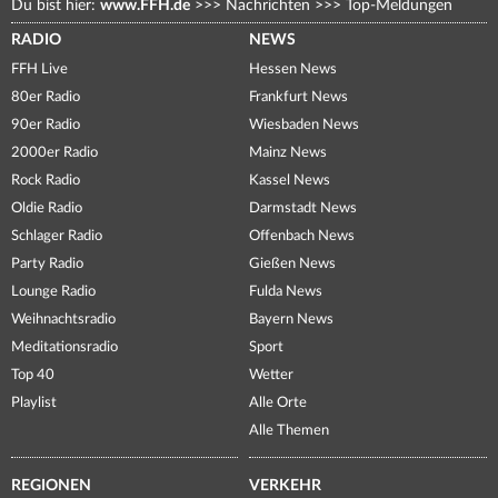
Du bist hier:
www.FFH.de
>>>
Nachrichten
>>>
Top-Meldungen
RADIO
NEWS
FFH Live
Hessen News
80er Radio
Frankfurt News
90er Radio
Wiesbaden News
2000er Radio
Mainz News
Rock Radio
Kassel News
Oldie Radio
Darmstadt News
Schlager Radio
Offenbach News
Party Radio
Gießen News
Lounge Radio
Fulda News
Weihnachtsradio
Bayern News
Meditationsradio
Sport
Top 40
Wetter
Playlist
Alle Orte
Alle Themen
REGIONEN
VERKEHR