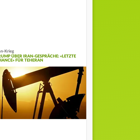
an-Krieg
RUMP ÜBER IRAN-GESPRÄCHE: «LETZTE
HANCE» FÜR TEHERAN