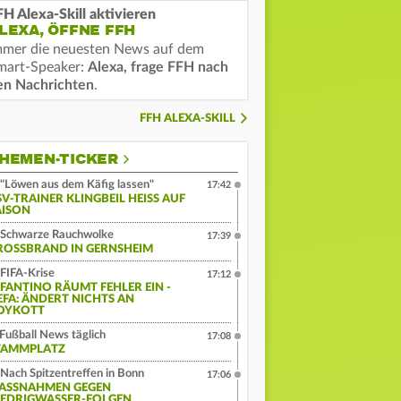
FH Alexa-Skill aktivieren
LEXA, ÖFFNE FFH
mmer die neuesten News auf dem
mart-Speaker:
Alexa, frage FFH nach
en Nachrichten
.
FFH ALEXA-SKILL
HEMEN-TICKER
"Löwen aus dem Käfig lassen"
17:42
V-TRAINER KLINGBEIL HEISS AUF S
ISON
Schwarze Rauchwolke
17:39
ROSSBRAND IN GERNSHEIM
FIFA-Krise
17:12
NFANTINO RÄUMT FEHLER EIN -
EFA: ÄNDERT NICHTS AN
OYKOTT
Fußball News täglich
17:08
TAMMPLATZ
Nach Spitzentreffen in Bonn
17:06
ASSNAHMEN GEGEN N
EDRIGWASSER-FOLGEN