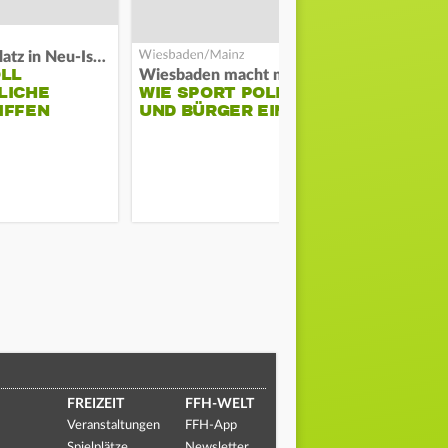
Auf Spielplatz in Neu-Isenburg
OLL
Wiesbaden macht mobil
Schwarze Ra
LICHE
WIE SPORT POLIZEI
GROSSBRAND
IFFEN
UND BÜRGER EINT
ERNSHEIM
FREIZEIT
FFH-WELT
Veranstaltungen
FFH-App
Spielplätze
Newsletter