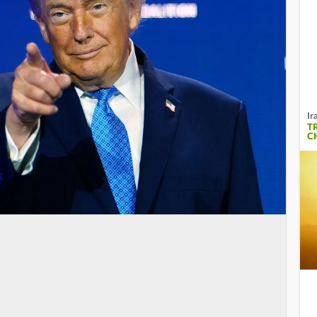
Ir
T
C