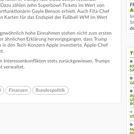
F
 Dazu zählen zehn Superbowl-Tickets im Wert von
A
ortfunktionärin Gayle Benson erhielt. Auch Fifa-Chef
I
hn Karten für das Endspiel der Fußball-WM im Wert
S
d
ngewöhnlich hohe Einnahmen stehen nicht zum ersten
er ähnlichen Erklärung hervorgegangen, dass Trump
n in den Tech-Konzern Apple investierte. Apple-Chef
et.
T
n Interessenkonflikten stets zurückgewiesen. Trumps
t verwaltet.
KS
A
G
M
Finanzen
Bundespolitik
I
U
B
S
M
I