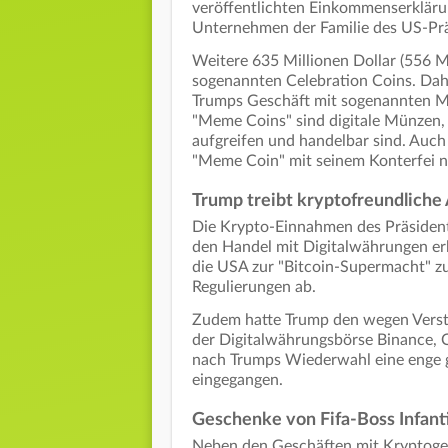
veröffentlichten Einkommenserklärun
Unternehmen der Familie des US-Präs
Weitere 635 Millionen Dollar (556 M
sogenannten Celebration Coins. Dah
Trumps Geschäft mit sogenannten Me
"Meme Coins" sind digitale Münzen, 
aufgreifen und handelbar sind. Auch 
"Meme Coin" mit seinem Konterfei 
Trump treibt kryptofreundliche
Die Krypto-Einnahmen des Präsident
den Handel mit Digitalwährungen erh
die USA zur "Bitcoin-Supermacht" z
Regulierungen ab.
Zudem hatte Trump den wegen Verst
der Digitalwährungsbörse Binance, 
nach Trumps Wiederwahl eine enge g
eingegangen.
Geschenke von Fifa-Boss Infant
Neben den Geschäften mit Kryptogeld