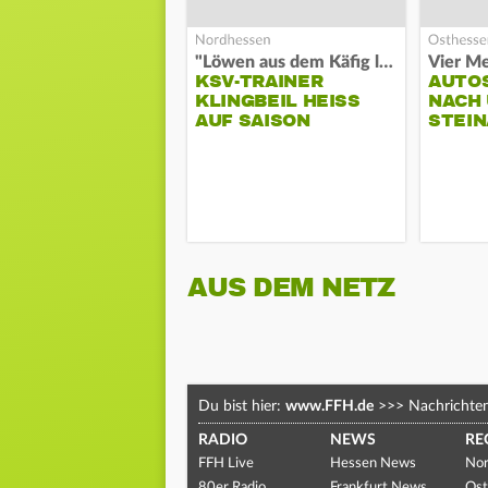
"Löwen aus dem Käfig lassen"
Vier Me
KSV-TRAINER
AUTO
KLINGBEIL HEISS A
NACH 
UF SAISON
STEIN
AUS DEM NETZ
Du bist hier:
www.FFH.de
>>>
Nachrichte
RADIO
NEWS
RE
FFH Live
Hessen News
Nor
80er Radio
Frankfurt News
Ost