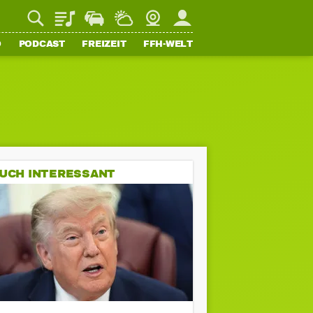
Playlist
Staupilot
Wetter
Webcam
Mein FFH
O
PODCAST
FREIZEIT
FFH-WELT
UCH INTERESSANT