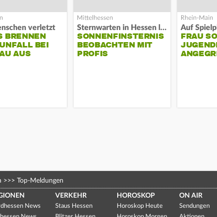
nschen verletzt
Sternwarten in Hessen laden ein
S BRENNEN
SONNENFINSTERNIS
FRAU S
UNFALL BEI
BEOBACHTEN MIT
JUGEND
AU AUS
PROFIS
ANGEGR
HABEN
n
>>>
Top-Meldungen
GIONEN
VERKEHR
HOROSKOP
ON AIR
dhessen News
Staus Hessen
Horoskop Heute
Sendungen
hessen News
Blitzer Hessen
Horoskop Morgen
Aktionen