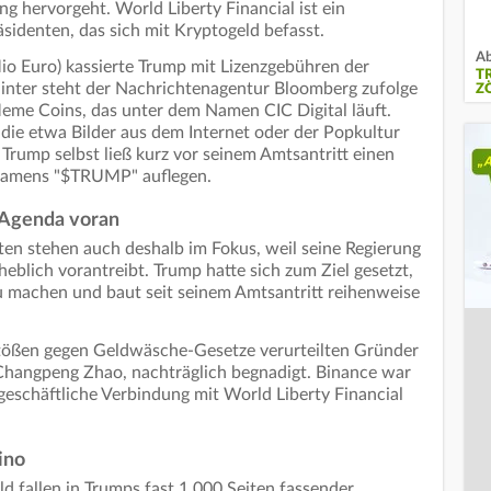
g hervorgeht. World Liberty Financial ist ein
identen, das sich mit Kryptogeld befasst.
Ab
io Euro) kassierte Trump mit Lizenzgebühren der
T
inter steht der Nachrichtenagentur Bloomberg zufolge
Z
me Coins, das unter dem Namen CIC Digital läuft.
die etwa Bilder aus dem Internet oder der Popkultur
Trump selbst ließ kurz vor seinem Amtsantritt einen
namens "$TRUMP" auflegen.
 Agenda voran
en stehen auch deshalb im Fokus, weil seine Regierung
eblich vorantreibt. Trump hatte sich zum Ziel gesetzt,
u machen und baut seit seinem Amtsantritt reihenweise
ößen gegen Geldwäsche-Gesetze verurteilten Gründer
Changpeng Zhao, nachträglich begnadigt. Binance war
eschäftliche Verbindung mit World Liberty Financial
ino
 fallen in Trumps fast 1.000 Seiten fassender