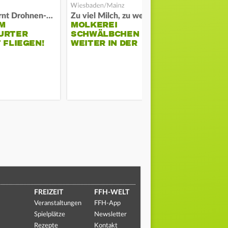
Polizei warnt Drohnen-Besitzer
Zu viel Milch, zu wenig Abnehme
M
MOLKEREI
STADTRAT
URTER
SCHWÄLBCHEN
WIEDER F
 FLIEGEN!
WEITER IN DER
SCHLAGZE
KRISE
FREIZEIT
FFH-WELT
Veranstaltungen
FFH-App
Spielplätze
Newsletter
Rezepte
Kontakt