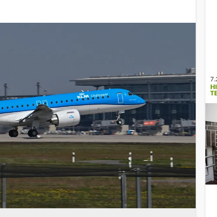
7.
H
T