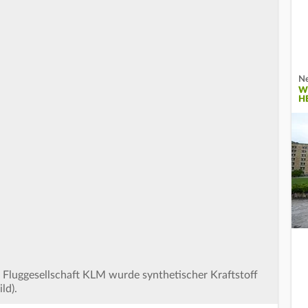
Ne
W
H
 Fluggesellschaft KLM wurde synthetischer Kraftstoff
ld).