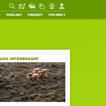
Playlist
Staupilot
Wetter
Webcam
Mein FFH
O
PODCAST
FREIZEIT
FFH-WELT
UCH INTERESSANT