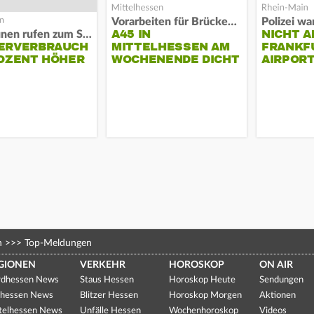
Vorarbeiten für Brücken-Neubau
A45 IN
NICHT A
Kommunen rufen zum Sparen auf
ERVERBRAUCH
MITTELHESSEN AM
FRANKF
OZENT HÖHER
WOCHENENDE DICHT
AIRPORT
n
>>>
Top-Meldungen
GIONEN
VERKEHR
HOROSKOP
ON AIR
dhessen News
Staus Hessen
Horoskop Heute
Sendungen
hessen News
Blitzer Hessen
Horoskop Morgen
Aktionen
telhessen News
Unfälle Hessen
Wochenhoroskop
Videos