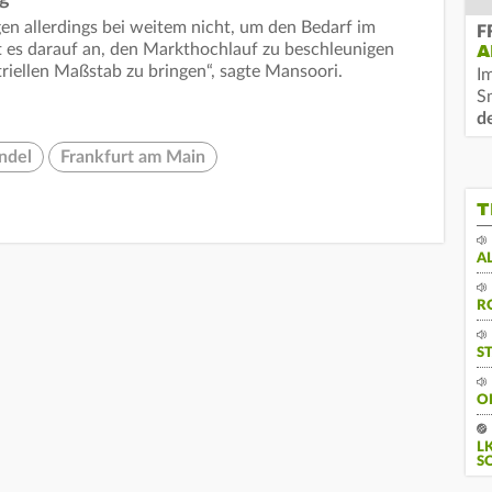
n allerdings bei weitem nicht, um den Bedarf im
F
t es darauf an, den Markthochlauf zu beschleunigen
A
riellen Maßstab zu bringen“, sagte Mansoori.
I
S
d
ndel
Frankfurt am Main
T
A
R
S
O
L
S