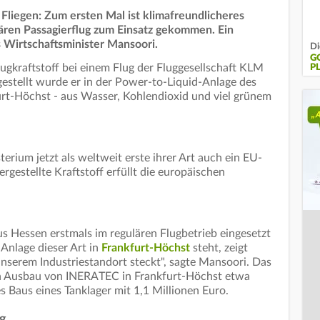
liegen: Zum ersten Mal ist klimafreundlicheres
ären Passagierflug zum Einsatz gekommen. Ein
s Wirtschaftsminister Mansoori.
Di
G
ugkraftstoff bei einem Flug der Fluggesellschaft KLM
P
tellt wurde er in der Power-to-Liquid-Anlage des
t-Höchst - aus Wasser, Kohlendioxid und viel grünem
terium jetzt als weltweit erste ihrer Art auch ein EU-
hergestellte Kraftstoff erfüllt die europäischen
us Hessen erstmals im regulären Flugbetrieb eingesetzt
 Anlage dieser Art in
Frankfurt-Höchst
steht, zeigt
unserem Industriestandort steckt", sagte Mansoori. Das
en Ausbau von INERATEC in Frankfurt-Höchst etwa
 Baus eines Tanklager mit 1,1 Millionen Euro.
ng