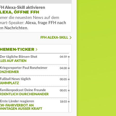
FH Alexa-Skill aktivieren
LEXA, ÖFFNE FFH
mmer die neuesten News auf dem
mart-Speaker:
Alexa, frage FFH nach
en Nachrichten
.
FFH ALEXA-SKILL
HEMEN-TICKER
Der tägliche Börsen-Shot
04:59
LLES AUF AKTIEN
Kriegsreporter Paul Ronzheimer
04:00
ONZHEIMER
Fußball News täglich
00:05
TAMMPLATZ
Familienpodcast Deine Freunde
00:01
RDENTLICH DURCHEINANDER
Erste Länder reagieren
18:03
KW-FAHRVERBOT AN
ONNTAGEN AUSSER KRAFT