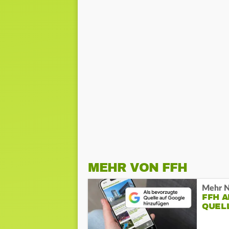
MEHR VON FFH
Mehr N
FFH 
QUEL