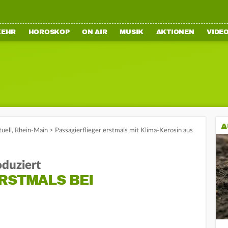
KEHR
HOROSKOP
ON AIR
MUSIK
AKTIONEN
VIDE
A
tuell
,
Rhein-Main
>
Passagierflieger erstmals mit Klima-Kerosin aus
oduziert
RSTMALS BEI