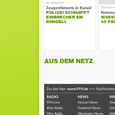
Zeugenhinweis in Kassel
POLIZEI SCHNAPPT
EINBRECHER AM
WASS
RONDELL
40 PR
AUS DEM NETZ
Du bist hier:
www.FFH.de
>>>
Nachrichte
RADIO
NEWS
RE
FFH Live
Hessen News
Nor
80er Radio
Frankfurt News
Ost
90er Radio
Wiesbaden News
Mit