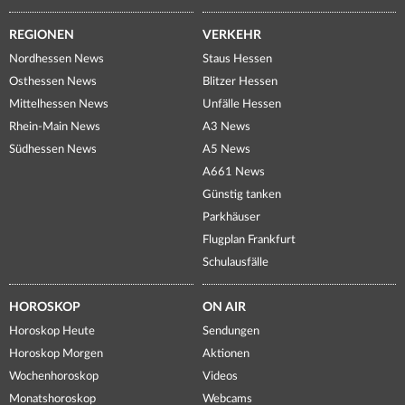
REGIONEN
VERKEHR
Nordhessen News
Staus Hessen
Osthessen News
Blitzer Hessen
Mittelhessen News
Unfälle Hessen
Rhein-Main News
A3 News
Südhessen News
A5 News
A661 News
Günstig tanken
Parkhäuser
Flugplan Frankfurt
Schulausfälle
HOROSKOP
ON AIR
Horoskop Heute
Sendungen
Horoskop Morgen
Aktionen
Wochenhoroskop
Videos
Monatshoroskop
Webcams