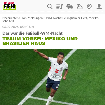
Playlist
Staupilot
Wetter
Webcam
Mein
Nachrichten
>
Top-Meldungen
>
WM-Nacht: Bellingham brilliert, Mexiko
scheitert
06.07.2026, 05:40 Uhr
Das war die Fußball-WM-Nacht
TRAUM VORBEI: MEXIKO UND
BRASILIEN RAUS