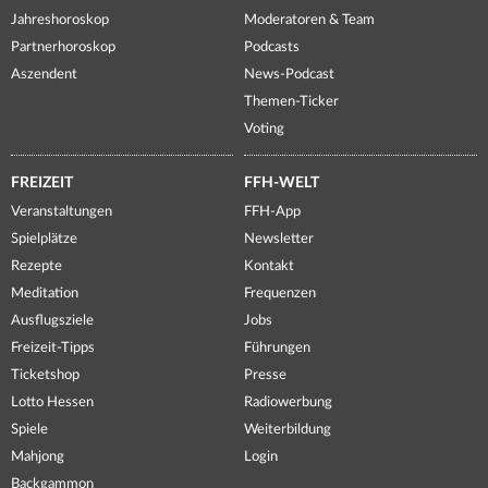
Jahreshoroskop
Moderatoren & Team
Partnerhoroskop
Podcasts
Aszendent
News-Podcast
Themen-Ticker
Voting
FREIZEIT
FFH-WELT
Veranstaltungen
FFH-App
Spielplätze
Newsletter
Rezepte
Kontakt
Meditation
Frequenzen
Ausflugsziele
Jobs
Freizeit-Tipps
Führungen
Ticketshop
Presse
Lotto Hessen
Radiowerbung
Spiele
Weiterbildung
Mahjong
Login
Backgammon