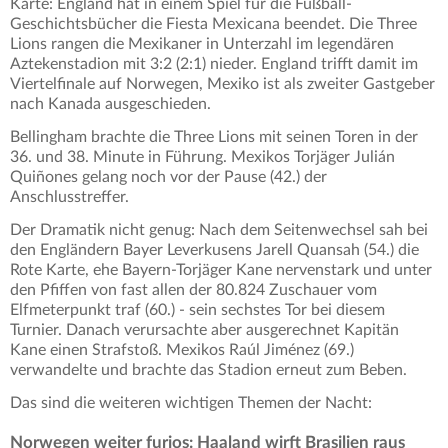
Karte: England hat in einem Spiel für die Fußball-
Geschichtsbücher die Fiesta Mexicana beendet. Die Three
Lions rangen die Mexikaner in Unterzahl im legendären
Aztekenstadion mit 3:2 (2:1) nieder. England trifft damit im
Viertelfinale auf Norwegen, Mexiko ist als zweiter Gastgeber
nach Kanada ausgeschieden.
Bellingham brachte die Three Lions mit seinen Toren in der
36. und 38. Minute in Führung. Mexikos Torjäger Julián
Quiñones gelang noch vor der Pause (42.) der
Anschlusstreffer.
Der Dramatik nicht genug: Nach dem Seitenwechsel sah bei
den Engländern Bayer Leverkusens Jarell Quansah (54.) die
Rote Karte, ehe Bayern-Torjäger Kane nervenstark und unter
den Pfiffen von fast allen der 80.824 Zuschauer vom
Elfmeterpunkt traf (60.) - sein sechstes Tor bei diesem
Turnier. Danach verursachte aber ausgerechnet Kapitän
Kane einen Strafstoß. Mexikos Raúl Jiménez (69.)
verwandelte und brachte das Stadion erneut zum Beben.
Das sind die weiteren wichtigen Themen der Nacht:
Norwegen weiter furios: Haaland wirft Brasilien raus