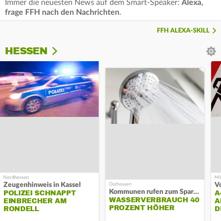
Immer die neuesten News auf dem Smart-Speaker:
Alexa,
frage FFH nach den Nachrichten
.
FFH ALEXA-SKILL
HESSEN
Zeugenhinweis in Kassel
Kommunen rufen zum Sparen auf
POLIZEI SCHNAPPT
A
WASSERVERBRAUCH 40
EINBRECHER AM
A
PROZENT HÖHER
RONDELL
D