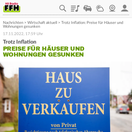
Playlist
Staupilot
Wetter
Webcam
Mein
Nachrichten
>
Wirtschaft aktuell
>
Trotz Inflation: Preise für Häuser und
Wohnungen gesunken
17.11.2022, 17:59 Uhr
Trotz Inflation
PREISE FÜR HÄUSER UND
WOHNUNGEN GESUNKEN