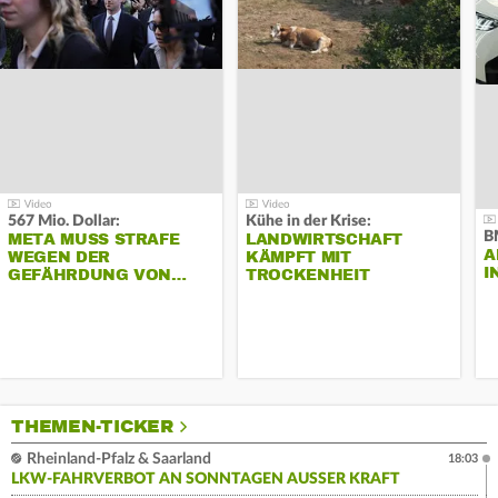
567 Mio. Dollar:
Kühe in der Krise:
B
META MUSS STRAFE
LANDWIRTSCHAFT
A
WEGEN DER
KÄMPFT MIT
I
GEFÄHRDUNG VON…
TROCKENHEIT
THEMEN-TICKER
Rheinland-Pfalz & Saarland
18:03
LKW-FAHRVERBOT AN SONNTAGEN AUSSER KRAFT