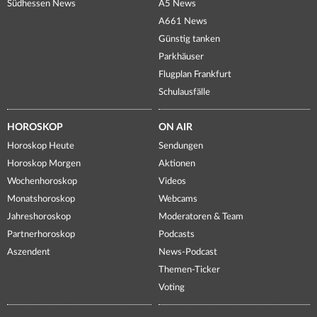
Südhessen News
A5 News
A661 News
Günstig tanken
Parkhäuser
Flugplan Frankfurt
Schulausfälle
HOROSKOP
ON AIR
Horoskop Heute
Sendungen
Horoskop Morgen
Aktionen
Wochenhoroskop
Videos
Monatshoroskop
Webcams
Jahreshoroskop
Moderatoren & Team
Partnerhoroskop
Podcasts
Aszendent
News-Podcast
Themen-Ticker
Voting