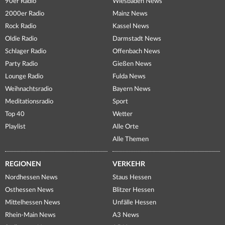
90er Radio
Wiesbaden News
2000er Radio
Mainz News
Rock Radio
Kassel News
Oldie Radio
Darmstadt News
Schlager Radio
Offenbach News
Party Radio
Gießen News
Lounge Radio
Fulda News
Weihnachtsradio
Bayern News
Meditationsradio
Sport
Top 40
Wetter
Playlist
Alle Orte
Alle Themen
REGIONEN
VERKEHR
Nordhessen News
Staus Hessen
Osthessen News
Blitzer Hessen
Mittelhessen News
Unfälle Hessen
Rhein-Main News
A3 News