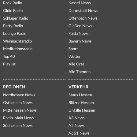
Rock Radio
Kassel News
Oldie Radio
Darmstadt News
Schlager Radio
Offenbach News
Party Radio
Gießen News
Lounge Radio
Fulda News
Weihnachtsradio
Bayern News
Meditationsradio
Sport
Top 40
Wetter
Playlist
Alle Orte
Alle Themen
REGIONEN
VERKEHR
Nordhessen News
Staus Hessen
Osthessen News
Blitzer Hessen
Mittelhessen News
Unfälle Hessen
Rhein-Main News
A3 News
Südhessen News
A5 News
A661 News