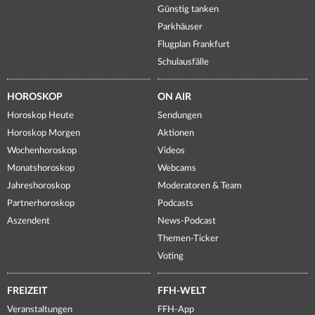
Günstig tanken
Parkhäuser
Flugplan Frankfurt
Schulausfälle
HOROSKOP
ON AIR
Horoskop Heute
Sendungen
Horoskop Morgen
Aktionen
Wochenhoroskop
Videos
Monatshoroskop
Webcams
Jahreshoroskop
Moderatoren & Team
Partnerhoroskop
Podcasts
Aszendent
News-Podcast
Themen-Ticker
Voting
FREIZEIT
FFH-WELT
Veranstaltungen
FFH-App