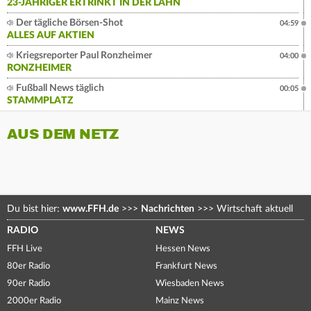
23-JÄHRIGER ERTRINKT IN DER LAHN
Der tägliche Börsen-Shot
04:59
ALLES AUF AKTIEN
Kriegsreporter Paul Ronzheimer
04:00
RONZHEIMER
Fußball News täglich
00:05
STAMMPLATZ
AUS DEM NETZ
Du bist hier:
www.FFH.de
>>>
Nachrichten
>>>
Wirtschaft aktuell
RADIO
NEWS
FFH Live
Hessen News
80er Radio
Frankfurt News
90er Radio
Wiesbaden News
2000er Radio
Mainz News