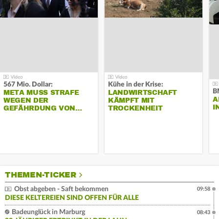
567 Mio. Dollar:
Kühe in der Krise:
B
META MUSS STRAFE
LANDWIRTSCHAFT
A
WEGEN DER
KÄMPFT MIT
I
GEFÄHRDUNG VON…
TROCKENHEIT
THEMEN-TICKER
Obst abgeben - Saft bekommen
09:58
DIESE KELTEREIEN SIND OFFEN FÜR ALLE
Badeunglück in Marburg
08:43