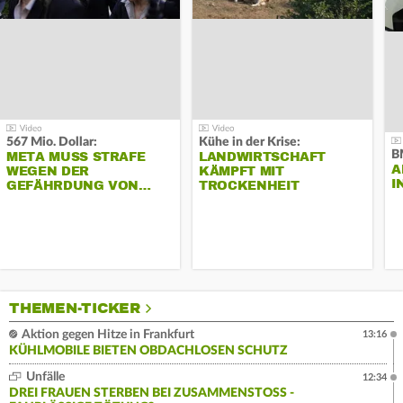
567 Mio. Dollar:
Kühe in der Krise:
B
META MUSS STRAFE
LANDWIRTSCHAFT
A
WEGEN DER
KÄMPFT MIT
I
GEFÄHRDUNG VON…
TROCKENHEIT
THEMEN-TICKER
Aktion gegen Hitze in Frankfurt
13:16
KÜHLMOBILE BIETEN OBDACHLOSEN SCHUTZ
Unfälle
12:34
DREI FRAUEN STERBEN BEI ZUSAMMENSTOSS - F