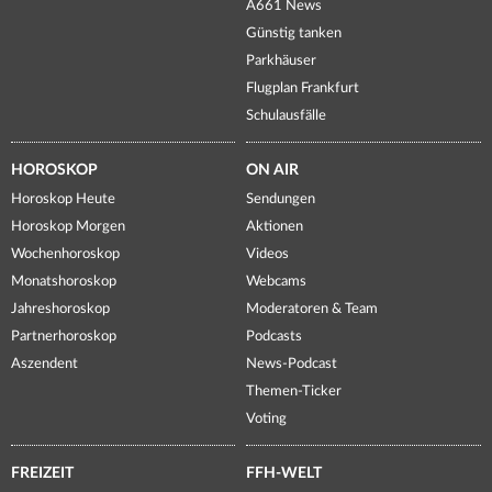
A661 News
Günstig tanken
Parkhäuser
Flugplan Frankfurt
Schulausfälle
HOROSKOP
ON AIR
Horoskop Heute
Sendungen
Horoskop Morgen
Aktionen
Wochenhoroskop
Videos
Monatshoroskop
Webcams
Jahreshoroskop
Moderatoren & Team
Partnerhoroskop
Podcasts
Aszendent
News-Podcast
Themen-Ticker
Voting
FREIZEIT
FFH-WELT