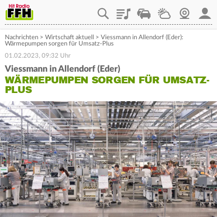
Playlist
Staupilot
Wetter
Webcam
Mein
Nachrichten
>
Wirtschaft aktuell
>
Viessmann in Allendorf (Eder):
Wärmepumpen sorgen für Umsatz-Plus
01.02.2023, 09:32 Uhr
Viessmann in Allendorf (Eder)
WÄRMEPUMPEN SORGEN FÜR UMSATZ-
PLUS