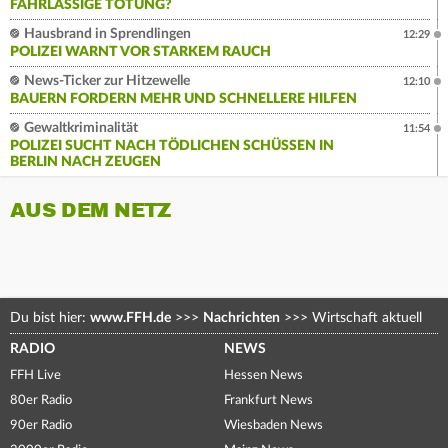
AHRLÄSSIGE TÖTUNG?
Hausbrand in Sprendlingen
12:29
POLIZEI WARNT VOR STARKEM RAUCH
News-Ticker zur Hitzewelle
12:10
BAUERN FORDERN MEHR UND SCHNELLERE HILFEN
Gewaltkriminalität
11:54
POLIZEI SUCHT NACH TÖDLICHEN SCHÜSSEN IN
BERLIN NACH ZEUGEN
AUS DEM NETZ
Du bist hier:
www.FFH.de
>>>
Nachrichten
>>>
Wirtschaft aktuell
RADIO
NEWS
FFH Live
Hessen News
80er Radio
Frankfurt News
90er Radio
Wiesbaden News