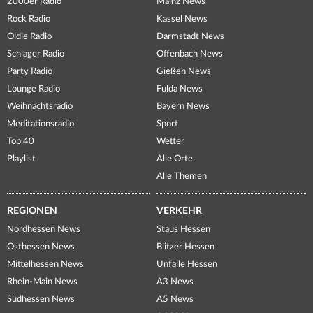
2000er Radio
Mainz News
Rock Radio
Kassel News
Oldie Radio
Darmstadt News
Schlager Radio
Offenbach News
Party Radio
Gießen News
Lounge Radio
Fulda News
Weihnachtsradio
Bayern News
Meditationsradio
Sport
Top 40
Wetter
Playlist
Alle Orte
Alle Themen
REGIONEN
VERKEHR
Nordhessen News
Staus Hessen
Osthessen News
Blitzer Hessen
Mittelhessen News
Unfälle Hessen
Rhein-Main News
A3 News
Südhessen News
A5 News