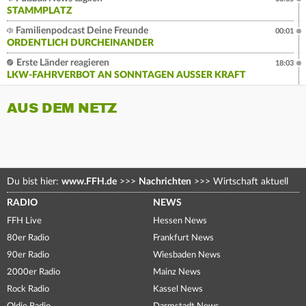
STAMMPLATZ
Familienpodcast Deine Freunde
00:01
ORDENTLICH DURCHEINANDER
Erste Länder reagieren
18:03
LKW-FAHRVERBOT AN SONNTAGEN AUSSER KRAFT
AUS DEM NETZ
Du bist hier:
www.FFH.de
>>>
Nachrichten
>>>
Wirtschaft aktuell
RADIO
NEWS
FFH Live
Hessen News
80er Radio
Frankfurt News
90er Radio
Wiesbaden News
2000er Radio
Mainz News
Rock Radio
Kassel News