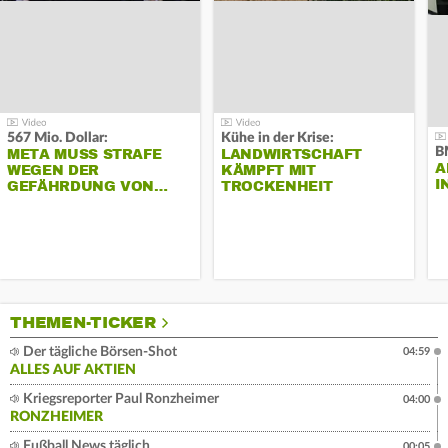
567 Mio. Dollar:
Kühe in der Krise:
B
META MUSS STRAFE
LANDWIRTSCHAFT
A
WEGEN DER
KÄMPFT MIT
I
GEFÄHRDUNG VON…
TROCKENHEIT
THEMEN-TICKER
Der tägliche Börsen-Shot
04:59
ALLES AUF AKTIEN
Kriegsreporter Paul Ronzheimer
04:00
RONZHEIMER
Fußball News täglich
00:05