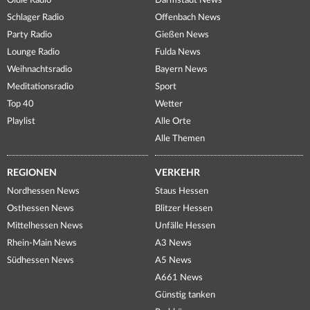
Oldie Radio
Darmstadt News
Schlager Radio
Offenbach News
Party Radio
Gießen News
Lounge Radio
Fulda News
Weihnachtsradio
Bayern News
Meditationsradio
Sport
Top 40
Wetter
Playlist
Alle Orte
Alle Themen
REGIONEN
VERKEHR
Nordhessen News
Staus Hessen
Osthessen News
Blitzer Hessen
Mittelhessen News
Unfälle Hessen
Rhein-Main News
A3 News
Südhessen News
A5 News
A661 News
Günstig tanken