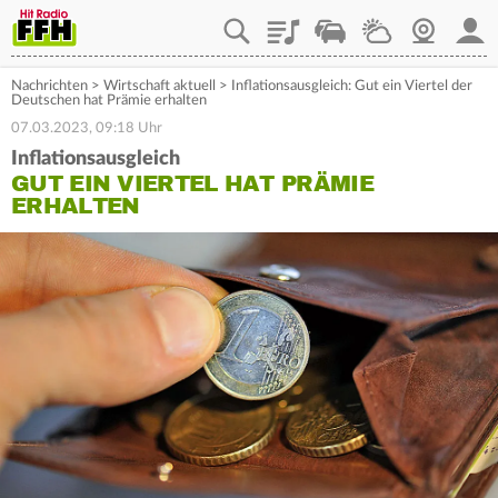
Playlist
Staupilot
Wetter
Webcam
Mein
Nachrichten
>
Wirtschaft aktuell
>
Inflationsausgleich: Gut ein Viertel der
Deutschen hat Prämie erhalten
07.03.2023, 09:18 Uhr
Inflationsausgleich
GUT EIN VIERTEL HAT PRÄMIE
ERHALTEN