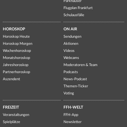
Parkhäuser
Flugplan Frankfurt
Schulausfälle
HOROSKOP
ON AIR
Horoskop Heute
Sendungen
Horoskop Morgen
Aktionen
Wochenhoroskop
Videos
Monatshoroskop
Webcams
Jahreshoroskop
Moderatoren & Team
Partnerhoroskop
Podcasts
Aszendent
News-Podcast
Themen-Ticker
Voting
FREIZEIT
FFH-WELT
Veranstaltungen
FFH-App
Spielplätze
Newsletter