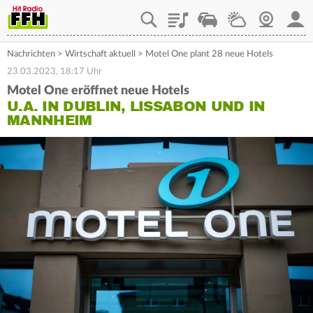
Playlist
Staupilot
Wetter
Webcam
Mein
Nachrichten
>
Wirtschaft aktuell
>
Motel One plant 28 neue Hotels
23.03.2023, 18:17 Uhr
Motel One eröffnet neue Hotels
U.A. IN DUBLIN, LISSABON UND IN
MANNHEIM