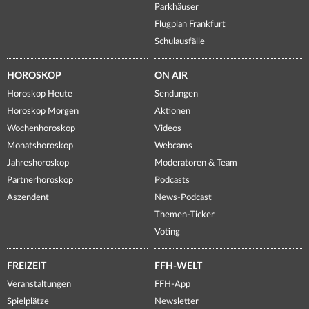
Parkhäuser
Flugplan Frankfurt
Schulausfälle
HOROSKOP
ON AIR
Horoskop Heute
Sendungen
Horoskop Morgen
Aktionen
Wochenhoroskop
Videos
Monatshoroskop
Webcams
Jahreshoroskop
Moderatoren & Team
Partnerhoroskop
Podcasts
Aszendent
News-Podcast
Themen-Ticker
Voting
FREIZEIT
FFH-WELT
Veranstaltungen
FFH-App
Spielplätze
Newsletter