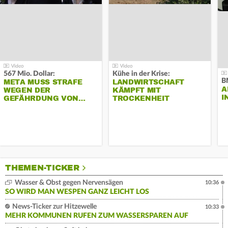
567 Mio. Dollar:
Kühe in der Krise:
B
META MUSS STRAFE
LANDWIRTSCHAFT
A
WEGEN DER
KÄMPFT MIT
I
GEFÄHRDUNG VON…
TROCKENHEIT
THEMEN-TICKER
Wasser & Obst gegen Nervensägen
10:36
SO WIRD MAN WESPEN GANZ LEICHT LOS
News-Ticker zur Hitzewelle
10:33
MEHR KOMMUNEN RUFEN ZUM WASSERSPAREN AUF