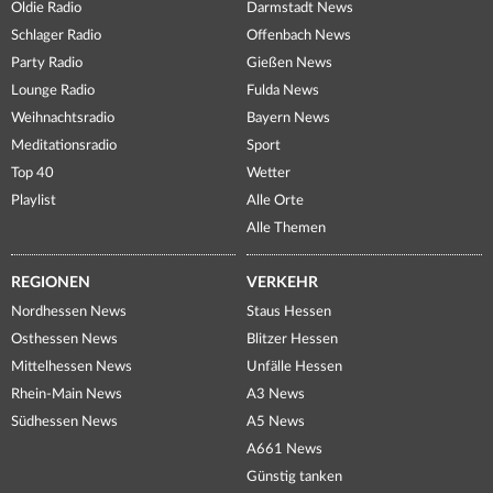
Oldie Radio
Darmstadt News
Schlager Radio
Offenbach News
Party Radio
Gießen News
Lounge Radio
Fulda News
Weihnachtsradio
Bayern News
Meditationsradio
Sport
Top 40
Wetter
Playlist
Alle Orte
Alle Themen
REGIONEN
VERKEHR
Nordhessen News
Staus Hessen
Osthessen News
Blitzer Hessen
Mittelhessen News
Unfälle Hessen
Rhein-Main News
A3 News
Südhessen News
A5 News
A661 News
Günstig tanken