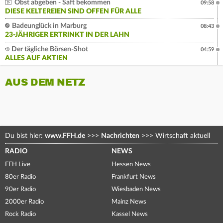
Obst abgeben - Saft bekommen
09:58
DIESE KELTEREIEN SIND OFFEN FÜR ALLE
Badeunglück in Marburg
08:43
23-JÄHRIGER ERTRINKT IN DER LAHN
Der tägliche Börsen-Shot
04:59
ALLES AUF AKTIEN
AUS DEM NETZ
Du bist hier:
www.FFH.de
>>>
Nachrichten
>>>
Wirtschaft aktuell
RADIO
NEWS
FFH Live
Hessen News
80er Radio
Frankfurt News
90er Radio
Wiesbaden News
2000er Radio
Mainz News
Rock Radio
Kassel News