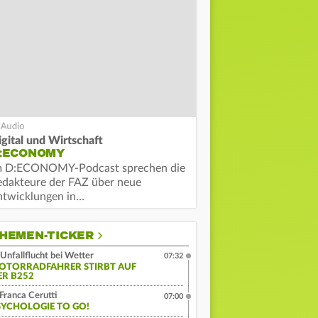
igital und Wirtschaft
:ECONOMY
m D:ECONOMY-Podcast sprechen die
edakteure der FAZ über neue
ntwicklungen in…
HEMEN-TICKER
Unfallflucht bei Wetter
07:32
OTORRADFAHRER STIRBT AUF
ER B252
Franca Cerutti
07:00
SYCHOLOGIE TO GO!