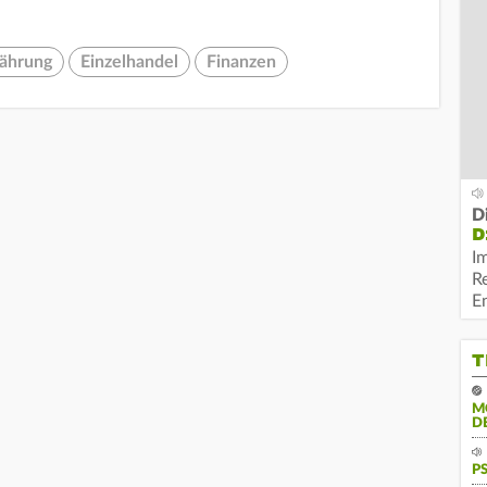
ährung
Einzelhandel
Finanzen
D
D
I
R
E
T
M
D
P