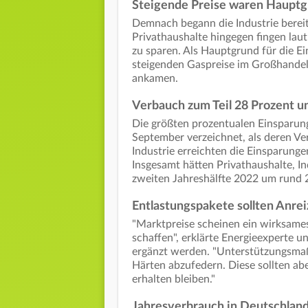
Steigende Preise waren Hauptg
Demnach begann die Industrie berei
Privathaushalte hingegen fingen laut
zu sparen. Als Hauptgrund für die E
steigenden Gaspreise im Großhandel
ankamen.
Verbauch zum Teil 28 Prozent u
Die größten prozentualen Einsparun
September verzeichnet, als deren Ve
Industrie erreichten die Einsparung
Insgesamt hätten Privathaushalte, I
zweiten Jahreshälfte 2022 um rund 2
Entlastungspakete sollten Anre
"Marktpreise scheinen ein wirksames
schaffen", erklärte Energieexperte u
ergänzt werden. "Unterstützungsma
Härten abzufedern. Diese sollten abe
erhalten bleiben."
Jahresverbrauch in Deutschlan