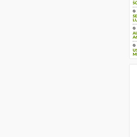
S
S
L
A
A
U
M