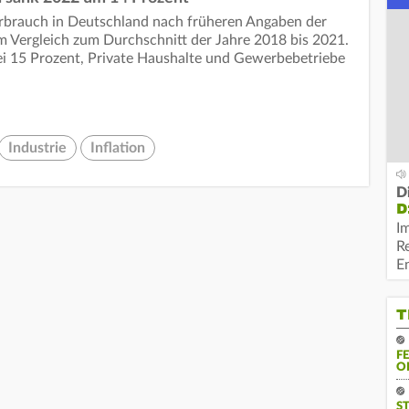
rbrauch in Deutschland nach früheren Angaben der
 Vergleich zum Durchschnitt der Jahre 2018 bis 2021.
bei 15 Prozent, Private Haushalte und Gewerbebetriebe
Industrie
Inflation
D
D
I
R
E
T
F
O
S