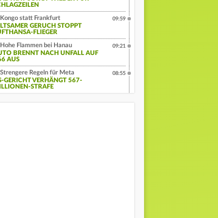
CHLAGZEILEN
Kongo statt Frankfurt
09:59
ELTSAMER GERUCH STOPPT
UFTHANSA-FLIEGER
Hohe Flammen bei Hanau
09:21
UTO BRENNT NACH UNFALL AUF
66 AUS
Strengere Regeln für Meta
08:55
S-GERICHT VERHÄNGT 567-
ILLIONEN-STRAFE