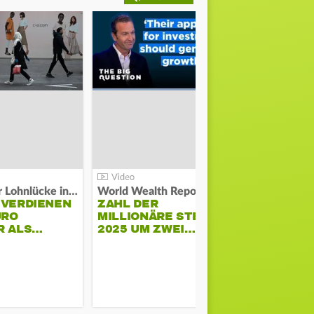
Kosten der Lohnlücke in der EU:
World Wealth Report:
 VERDIENEN
ZAHL DER
URO
MILLIONÄRE STEIGT
SONNENST
R ALS…
2025 UM ZWEI…
HÜHNERST