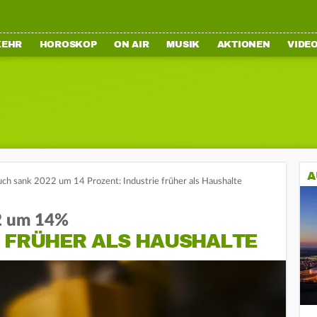
KEHR
HOROSKOP
ON AIR
MUSIK
AKTIONEN
VIDE
A
ch sank 2022 um 14 Prozent: Industrie früher als Haushalte
2 um 14%
T FRÜHER ALS HAUSHALTE