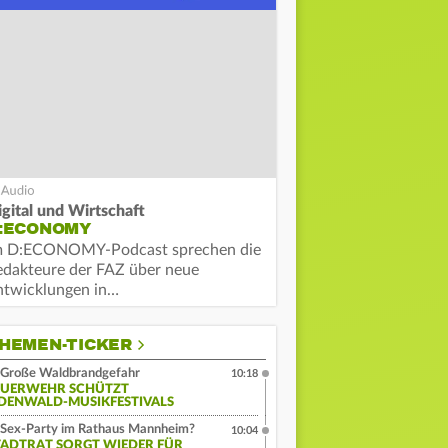
igital und Wirtschaft
:ECONOMY
m D:ECONOMY-Podcast sprechen die
edakteure der FAZ über neue
ntwicklungen in…
HEMEN-TICKER
Große Waldbrandgefahr
10:18
EUERWEHR SCHÜTZT
DENWALD-MUSIKFESTIVALS
Sex-Party im Rathaus Mannheim?
10:04
TADTRAT SORGT WIEDER FÜR