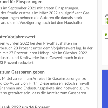
rund für Einsparungen
ts im September 2021 mit ersten Einsparungen.
 der Studie erstmals im März 2022 an, signifikant Gas
We
insparungen nehmen die Autoren die damals stark
I
 an, die mit Verzögerung auch bei den Haushalten
I
P
nter Vorjahreswert
gen wurden 2022 bei den Privathaushalten im
rbrauch 28 Prozent unter dem Vorjahreswert lag. In der
en mit 27 Prozent ihren Höhepunkt im Oktober 2022.
ndustrie und Kraftwerke ihren Gasverbrauch in der
3 Prozent reduziert.
iz zum Gassparen geben
 Mittel zu sein, um Anreize für Gaseinsparungen zu
nd Co-Autor Lion Hirth. Diese müssen jedoch sinnvoll
ßnahmen und Entlastungspakete sind notwendig, um
r so gestaltet sein, dass die Anreize zum Gassparen
d sank 2022 um 14 Prozent