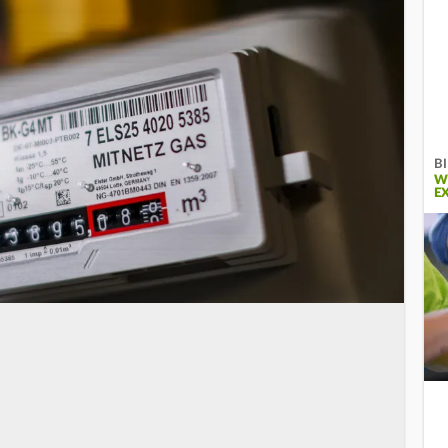
BI
W
E