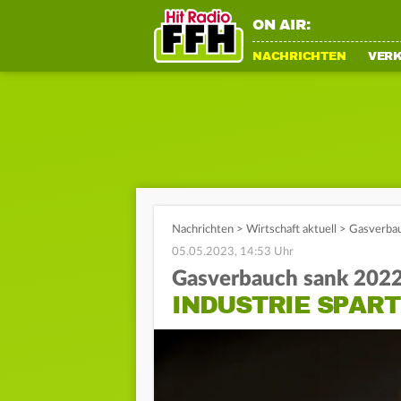
ON AIR:
NACHRICHTEN
VER
Nachrichten
>
Wirtschaft aktuell
>
Gasverbau
05.05.2023, 14:53 Uhr
Gasverbauch sank 202
INDUSTRIE SPAR