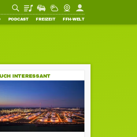
Playlist
Staupilot
Wetter
Webcam
Mein FFH
O
PODCAST
FREIZEIT
FFH-WELT
UCH INTERESSANT