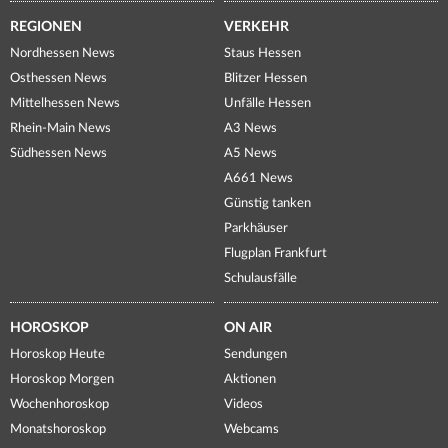
REGIONEN
VERKEHR
Nordhessen News
Staus Hessen
Osthessen News
Blitzer Hessen
Mittelhessen News
Unfälle Hessen
Rhein-Main News
A3 News
Südhessen News
A5 News
A661 News
Günstig tanken
Parkhäuser
Flugplan Frankfurt
Schulausfälle
HOROSKOP
ON AIR
Horoskop Heute
Sendungen
Horoskop Morgen
Aktionen
Wochenhoroskop
Videos
Monatshoroskop
Webcams