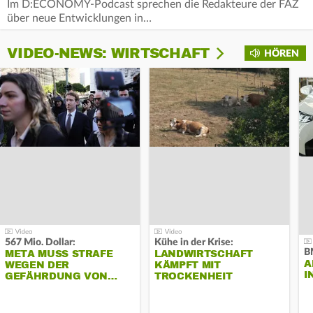
Im D:ECONOMY-Podcast sprechen die Redakteure der FAZ
über neue Entwicklungen in…
VIDEO-NEWS: WIRTSCHAFT
HÖREN
567 Mio. Dollar:
Kühe in der Krise:
B
META MUSS STRAFE
LANDWIRTSCHAFT
A
WEGEN DER
KÄMPFT MIT
I
GEFÄHRDUNG VON…
TROCKENHEIT