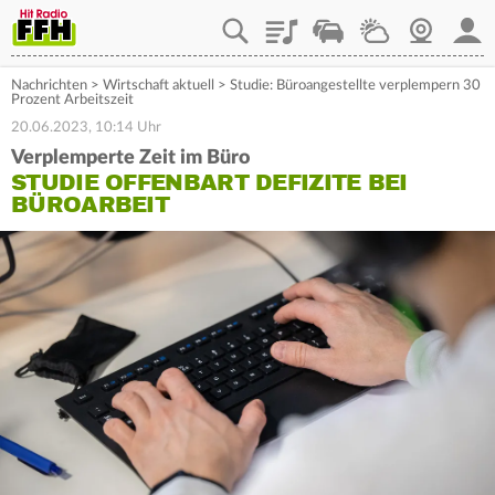
Playlist
Staupilot
Wetter
Webcam
Mein
Nachrichten
>
Wirtschaft aktuell
>
Studie: Büroangestellte verplempern 30
Prozent Arbeitszeit
20.06.2023, 10:14 Uhr
Verplemperte Zeit im Büro
STUDIE OFFENBART DEFIZITE BEI
BÜROARBEIT