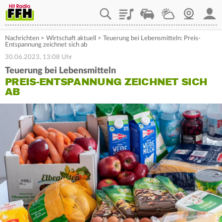
Playlist
Staupilot
Wetter
Webcam
Mein
Nachrichten
>
Wirtschaft aktuell
>
Teuerung bei Lebensmitteln: Preis-
Entspannung zeichnet sich ab
30.06.2023, 13:08 Uhr
Teuerung bei Lebensmitteln
PREIS-ENTSPANNUNG ZEICHNET SICH
AB