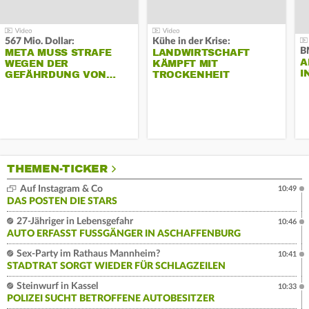
567 Mio. Dollar:
Kühe in der Krise:
B
META MUSS STRAFE
LANDWIRTSCHAFT
A
WEGEN DER
KÄMPFT MIT
I
GEFÄHRDUNG VON…
TROCKENHEIT
THEMEN-TICKER
Auf Instagram & Co
10:49
DAS POSTEN DIE STARS
27-Jähriger in Lebensgefahr
10:46
AUTO ERFASST FUSSGÄNGER IN ASCHAFFENBURG
Sex-Party im Rathaus Mannheim?
10:41
STADTRAT SORGT WIEDER FÜR SCHLAGZEILEN
Steinwurf in Kassel
10:33
POLIZEI SUCHT BETROFFENE AUTOBESITZER