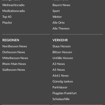
Weihnachtsradio
Bayern News
Meditationsradio
Sport
Top 40
Wetter
Playlist
Alle Orte
Alle Themen
REGIONEN
VERKEHR
Nordhessen News
Staus Hessen
Osthessen News
Blitzer Hessen
Mittelhessen News
Unfälle Hessen
Rhein-Main News
A3 News
Südhessen News
A5 News
A661 News
Günstig tanken
Parkhäuser
Flugplan Frankfurt
Schulausfälle