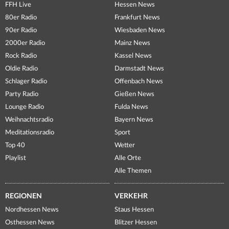
FFH Live
Hessen News
80er Radio
Frankfurt News
90er Radio
Wiesbaden News
2000er Radio
Mainz News
Rock Radio
Kassel News
Oldie Radio
Darmstadt News
Schlager Radio
Offenbach News
Party Radio
Gießen News
Lounge Radio
Fulda News
Weihnachtsradio
Bayern News
Meditationsradio
Sport
Top 40
Wetter
Playlist
Alle Orte
Alle Themen
REGIONEN
VERKEHR
Nordhessen News
Staus Hessen
Osthessen News
Blitzer Hessen