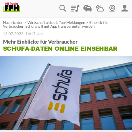
Playlist
Staupilot
Wetter
Webcam
Mein
Nachrichten
>
Wirtschaft aktuell
,
Top-Meldungen
>
Einblick für
Verbraucher: Schufa will mit App transparenter werden
18.07.2023, 14:17 Uhr
Mehr Einblicke für Verbraucher
SCHUFA-DATEN ONLINE EINSEHBAR