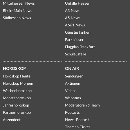
Mittelhessen News
Unfälle Hessen
Rhein-Main News
A3 News
Südhessen News
A5 News
A661 News
Günstig tanken
Parkhäuser
Flugplan Frankfurt
Schulausfälle
HOROSKOP
ON AIR
Horoskop Heute
Sendungen
Horoskop Morgen
Aktionen
Wochenhoroskop
Videos
Monatshoroskop
Webcams
Jahreshoroskop
Moderatoren & Team
Partnerhoroskop
Podcasts
Aszendent
News-Podcast
Themen-Ticker