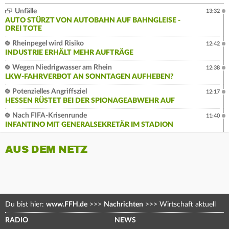
Unfälle
13:32
AUTO STÜRZT VON AUTOBAHN AUF BAHNGLEISE -
DREI TOTE
Rheinpegel wird Risiko
12:42
INDUSTRIE ERHÄLT MEHR AUFTRÄGE
Wegen Niedrigwasser am Rhein
12:38
LKW-FAHRVERBOT AN SONNTAGEN AUFHEBEN?
Potenzielles Angriffsziel
12:17
HESSEN RÜSTET BEI DER SPIONAGEABWEHR AUF
Nach FIFA-Krisenrunde
11:40
INFANTINO MIT GENERALSEKRETÄR IM STADION
AUS DEM NETZ
Du bist hier:
www.FFH.de
>>>
Nachrichten
>>>
Wirtschaft aktuell
RADIO
NEWS