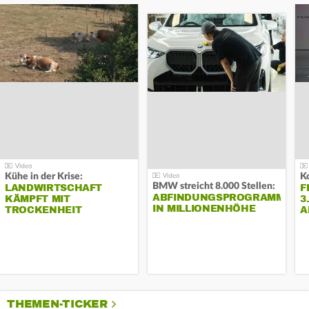
Kühe in der Krise:
BMW streicht 8.000 Stellen:
LANDWIRTSCHAFT
F
ABFINDUNGSPROGRAMM
KÄMPFT MIT
3
IN MILLIONENHÖHE
TROCKENHEIT
A
THEMEN-TICKER