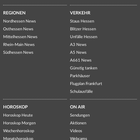
REGIONEN
VERKEHR
Nordhessen News
Staus Hessen
Osthessen News
Blitzer Hessen
Mittelhessen News
Unfälle Hessen
Rhein-Main News
A3 News
Südhessen News
A5 News
A661 News
Günstig tanken
Parkhäuser
Flugplan Frankfurt
Schulausfälle
HOROSKOP
ON AIR
Horoskop Heute
Sendungen
Horoskop Morgen
Aktionen
Wochenhoroskop
Videos
Monatshoroskop
Webcams