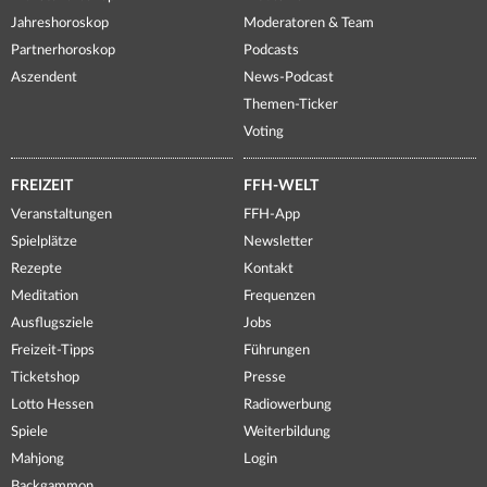
Jahreshoroskop
Moderatoren & Team
Partnerhoroskop
Podcasts
Aszendent
News-Podcast
Themen-Ticker
Voting
FREIZEIT
FFH-WELT
Veranstaltungen
FFH-App
Spielplätze
Newsletter
Rezepte
Kontakt
Meditation
Frequenzen
Ausflugsziele
Jobs
Freizeit-Tipps
Führungen
Ticketshop
Presse
Lotto Hessen
Radiowerbung
Spiele
Weiterbildung
Mahjong
Login
Backgammon