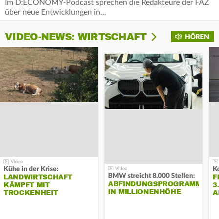
Im D:ECONOMY-Podcast sprechen die Redakteure der FAZ
über neue Entwicklungen in…
VIDEO-NEWS: WIRTSCHAFT
HÖREN
Kühe in der Krise:
BMW streicht 8.000 Stellen:
LANDWIRTSCHAFT
F
ABFINDUNGSPROGRAMM
KÄMPFT MIT
3
IN MILLIONENHÖHE
TROCKENHEIT
A