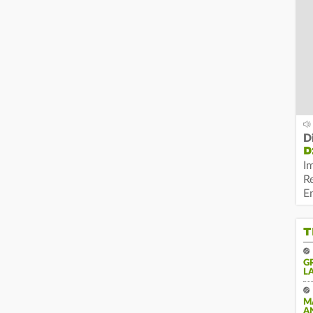
D
D
I
R
E
T
G
A
M
A