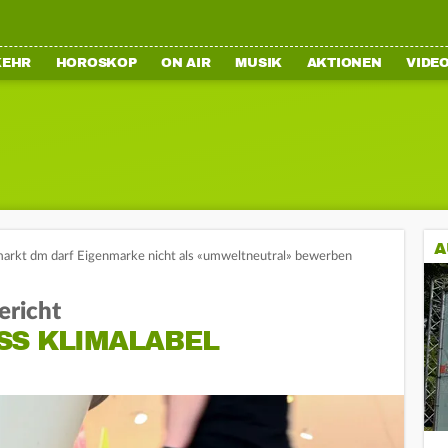
KEHR
HOROSKOP
ON AIR
MUSIK
AKTIONEN
VIDE
A
arkt dm darf Eigenmarke nicht als «umweltneutral» bewerben
ericht
SS KLIMALABEL