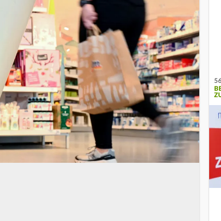
56
B
Z