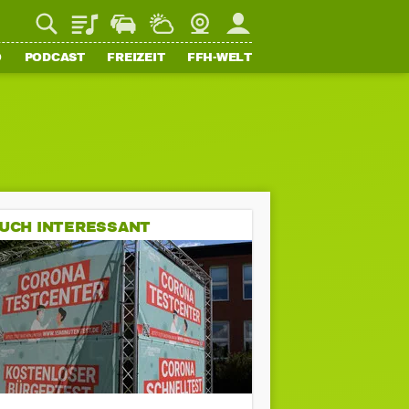
Playlist
Staupilot
Wetter
Webcam
Mein FFH
O
PODCAST
FREIZEIT
FFH-WELT
UCH INTERESSANT