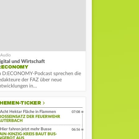
igital und Wirtschaft
:ECONOMY
m D:ECONOMY-Podcast sprechen die
edakteure der FAZ über neue
ntwicklungen in…
HEMEN-TICKER
Acht Hektar Fläche in Flammen
07:08
ROSSEINSATZ DER FEUERWEHR L
UTERBACH
Hier fahren jetzt mehr Busse
06:56
AIN-KINZIG-KREIS BAUT BUS-
NGEBOT AUS