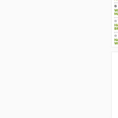
W
M
H
B
N
W