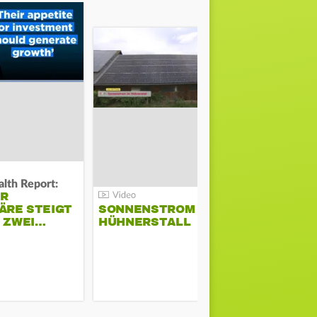
lth Report:
Unter Auflag
ER
EU ERLAU
ÄRE STEIGT
SONNENSTROM IM
PARAMOU
M ZWEI…
HÜHNERSTALL
GEPLANT