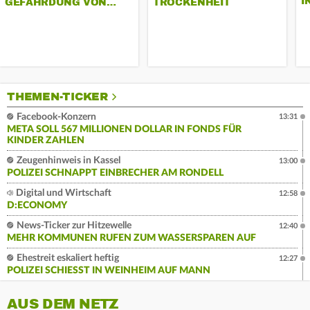
I
GEFÄHRDUNG VON…
TROCKENHEIT
THEMEN-TICKER
Facebook-Konzern
13:31
META SOLL 567 MILLIONEN DOLLAR IN FONDS FÜR
KINDER ZAHLEN
Zeugenhinweis in Kassel
13:00
POLIZEI SCHNAPPT EINBRECHER AM RONDELL
Digital und Wirtschaft
12:58
D:ECONOMY
News-Ticker zur Hitzewelle
12:40
MEHR KOMMUNEN RUFEN ZUM WASSERSPAREN AUF
Ehestreit eskaliert heftig
12:27
POLIZEI SCHIESST IN WEINHEIM AUF MANN
AUS DEM NETZ