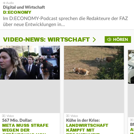
Digital und Wirtschaft
D:ECONOMY
Im D:ECONOMY-Podcast sprechen die Redakteure der FAZ
über neue Entwicklungen in…
VIDEO-NEWS: WIRTSCHAFT
HÖREN
567 Mio. Dollar:
Kühe in der Krise:
B
META MUSS STRAFE
LANDWIRTSCHAFT
A
WEGEN DER
KÄMPFT MIT