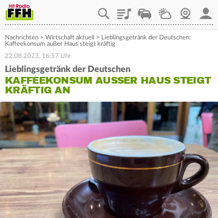
Playlist
Staupilot
Wetter
Webcam
Mein
Nachrichten
>
Wirtschaft aktuell
>
Lieblingsgetränk der Deutschen:
Kaffeekonsum außer Haus steigt kräftig
22.08.2023, 16:57 Uhr
Lieblingsgetränk der Deutschen
KAFFEEKONSUM AUSSER HAUS STEIGT K
RÄFTIG AN