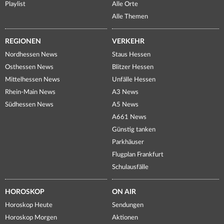
Playlist
Alle Orte
Alle Themen
REGIONEN
VERKEHR
Nordhessen News
Staus Hessen
Osthessen News
Blitzer Hessen
Mittelhessen News
Unfälle Hessen
Rhein-Main News
A3 News
Südhessen News
A5 News
A661 News
Günstig tanken
Parkhäuser
Flugplan Frankfurt
Schulausfälle
HOROSKOP
ON AIR
Horoskop Heute
Sendungen
Horoskop Morgen
Aktionen