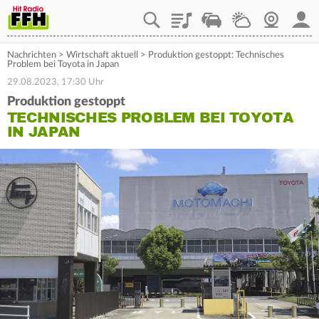
Playlist
Staupilot
Wetter
Webcam
Mein
Nachrichten
>
Wirtschaft aktuell
>
Produktion gestoppt: Technisches
Problem bei Toyota in Japan
29.08.2023, 17:30 Uhr
Produktion gestoppt
TECHNISCHES PROBLEM BEI TOYOTA
IN JAPAN