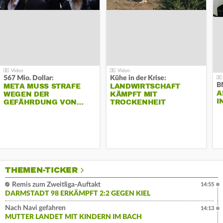
567 Mio. Dollar:
Kühe in der Krise:
B
META MUSS STRAFE
LANDWIRTSCHAFT
A
WEGEN DER
KÄMPFT MIT
I
GEFÄHRDUNG VON…
TROCKENHEIT
THEMEN-TICKER
Remis zum Zweitliga-Auftakt
14:55
DARMSTADT 98 ERKÄMPFT 2:2 GEGEN KIEL
Nach Navi gefahren
14:13
MUTTER LANDET MIT KINDERN IM BACH