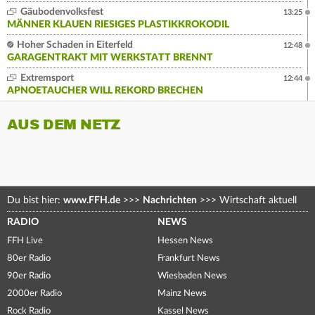
Gäubodenvolksfest
13:25
MÄNNER KLAUEN RIESIGES PLASTIKKROKODIL
Hoher Schaden in Eiterfeld
12:48
GARAGENTRAKT MIT WERKSTATT BRENNT
Extremsport
12:44
APNOETAUCHER WILL REKORD BRECHEN
AUS DEM NETZ
Du bist hier:
www.FFH.de
>>>
Nachrichten
>>>
Wirtschaft aktuell
RADIO
NEWS
FFH Live
Hessen News
80er Radio
Frankfurt News
90er Radio
Wiesbaden News
2000er Radio
Mainz News
Rock Radio
Kassel News