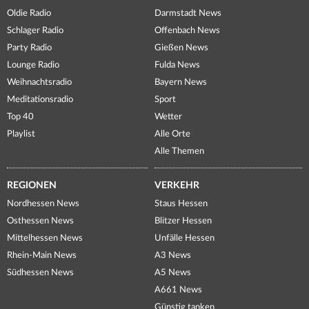
Oldie Radio
Darmstadt News
Schlager Radio
Offenbach News
Party Radio
Gießen News
Lounge Radio
Fulda News
Weihnachtsradio
Bayern News
Meditationsradio
Sport
Top 40
Wetter
Playlist
Alle Orte
Alle Themen
REGIONEN
VERKEHR
Nordhessen News
Staus Hessen
Osthessen News
Blitzer Hessen
Mittelhessen News
Unfälle Hessen
Rhein-Main News
A3 News
Südhessen News
A5 News
A661 News
Günstig tanken