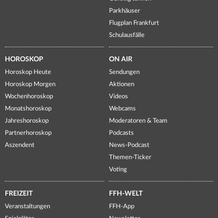
Parkhäuser
Flugplan Frankfurt
Schulausfälle
HOROSKOP
ON AIR
Horoskop Heute
Sendungen
Horoskop Morgen
Aktionen
Wochenhoroskop
Videos
Monatshoroskop
Webcams
Jahreshoroskop
Moderatoren & Team
Partnerhoroskop
Podcasts
Aszendent
News-Podcast
Themen-Ticker
Voting
FREIZEIT
FFH-WELT
Veranstaltungen
FFH-App